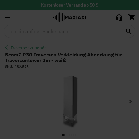
Verkleidung
49,95 €
42,00 €
Abdeckung für
Kostenloser
Versand ab 50 €
Traversentower
30 Tage Widerrufsrecht mit
kostenloser
Rücksendung
2m - weiß
Lieferzeit: 1-2 Werktage
Traversenzubehör
BeamZ P30 Traversen Verkleidung Abdeckung für
Traversentower 2m - weiß
SKU
182.595
Zum
Ende
der
Bildgalerie
springen
Zum