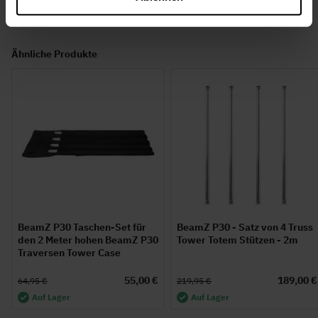
Ähnliche Produkte
BeamZ P30 Taschen-Set für
BeamZ P30 - Satz von 4 Truss
den 2 Meter hohen BeamZ P30
Tower Totem Stützen - 2m
Traversen Tower Case
55,00 €
189,00 €
64,95 €
219,95 €
Auf Lager
Auf Lager