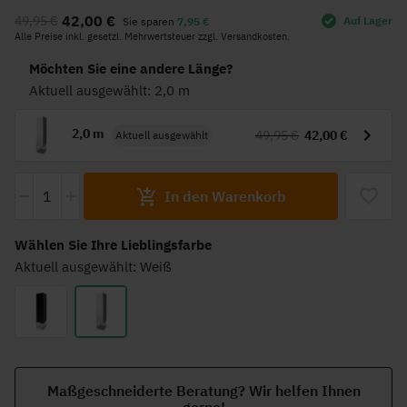
Anfang
42,00 €
49,95 €
Auf Lager
Sie sparen
7,95 €
der
Alle Preise inkl. gesetzl. Mehrwertsteuer zzgl. Versandkosten.
Bildgalerie
springen
Möchten Sie eine andere Länge?
Aktuell ausgewählt: 2,0 m
2,0 m
49,95 €
42,00 €
Aktuell ausgewählt
-
+
In den Warenkorb
Wählen Sie Ihre Lieblingsfarbe
Aktuell ausgewählt: Weiß
Maßgeschneiderte Beratung? Wir helfen Ihnen