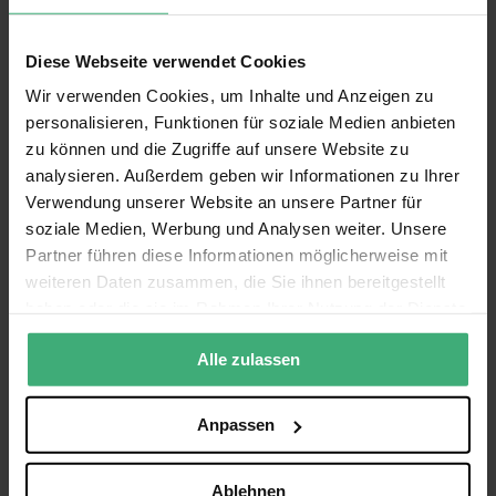
Gesamtbewertung
Diese Webseite verwendet Cookies
1
2
3
4
5
Benutzername
Wir verwenden Cookies, um Inhalte und Anzeigen zu
star
stars
stars
stars
stars
personalisieren, Funktionen für soziale Medien anbieten
zu können und die Zugriffe auf unsere Website zu
Titel Ihrer Rezension
analysieren. Außerdem geben wir Informationen zu Ihrer
Verwendung unserer Website an unsere Partner für
soziale Medien, Werbung und Analysen weiter. Unsere
Partner führen diese Informationen möglicherweise mit
Ihre Meinung
weiteren Daten zusammen, die Sie ihnen bereitgestellt
haben oder die sie im Rahmen Ihrer Nutzung der Dienste
gesammelt haben.
Alle zulassen
Anpassen
Bewertung abschicken
Ablehnen