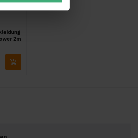
kleidung
tower 2m
ren