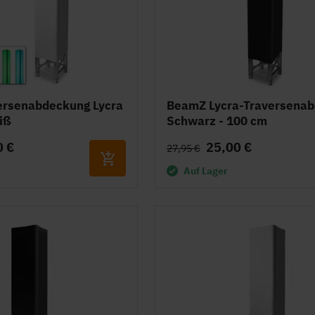
ersenabdeckung Lycra
BeamZ Lycra-Traversena
iß
Schwarz - 100 cm
0 €
25,00 €
27,95 €
Auf Lager