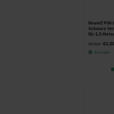
BeamZ P30 L
Schwarz Ver
für 1,5 Mete
42,0
47,95 €
Auf Lager