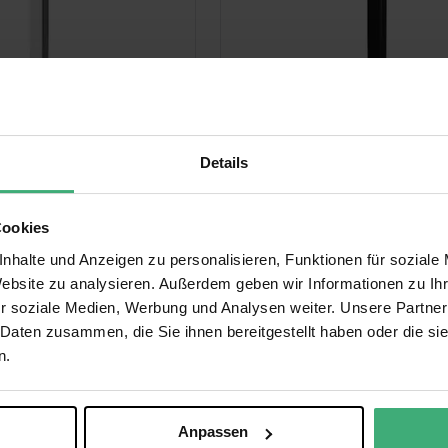
0W Traversen
BeamZ LTS30W Traversen
Lycra Husse / Tuch -
Verkleidung Lycra Husse /
ant Traversen - weiß
für 3m Vierkant Traversen
Details
schwarz
0 €
68,00 €
76,95 €
Cookies
Auf Lager
nhalte und Anzeigen zu personalisieren, Funktionen für soziale
Website zu analysieren. Außerdem geben wir Informationen zu I
r soziale Medien, Werbung und Analysen weiter. Unsere Partner
 Daten zusammen, die Sie ihnen bereitgestellt haben oder die s
n.
Anpassen