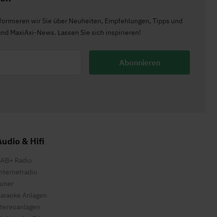
formieren wir Sie über Neuheiten, Empfehlungen, Tipps und
und MaxiAxi-News. Lassen Sie sich inspirieren!
Abonnieren
Audio & Hifi
AB+ Radio
nternetradio
uner
araoke Anlagen
tereoanlagen