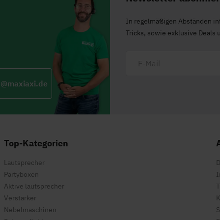
In regelmäßigen Abständen in
Tricks, sowie exklusive Deals 
e@maxiaxi.de
Top-Kategorien
Lautsprecher
D
Partyboxen
I
Aktive lautsprecher
T
Verstarker
K
Nebelmaschinen
S