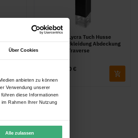
BeamZ P30 Lycra Tuch Husse
 Tuch -
Schwarz Verkleidung Abdeckung
 -
für 1 Meter Traverse
Über Cookies
35,00 €
39,95 €
Auf Lager
 Medien anbieten zu können
hrer Verwendung unserer
 führen diese Informationen
ie im Rahmen Ihrer Nutzung
Alle zulassen