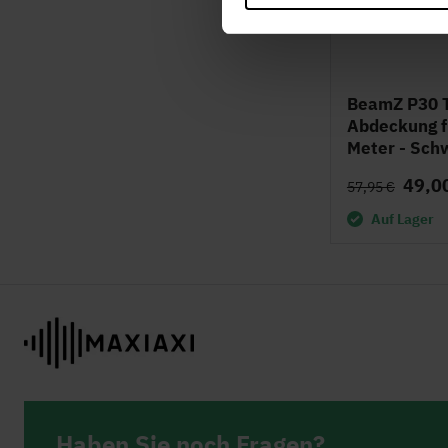
BeamZ P30 T
Abdeckung f
Meter - Sch
49,0
57,95 €
Auf Lager
Haben Sie noch Fragen?