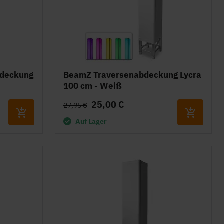
bdeckung
BeamZ Traversenabdeckung Lycra
100 cm - Weiß
25,00 €
27,95 €
Auf Lager