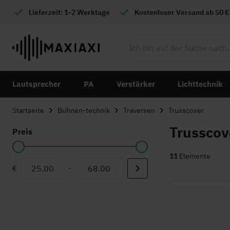
Lieferzeit: 1-2 Werktage
Kostenloser
Versand ab 50 €
Lautsprecher
PA
Verstärker
Lichttechnik
Startseite
Bühnen-technik
Traversen
Trusscover
Trusscov
Preis
11
Elemente
€
-