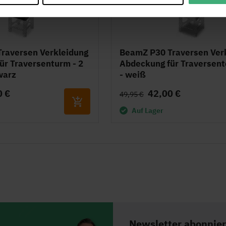
raversen Verkleidung
BeamZ P30 Traversen Ver
ür Traversenturm - 2
Abdeckung für Traversen
warz
- weiß
0 €
42,00 €
49,95 €
Auf Lager
Newsletter abonnie