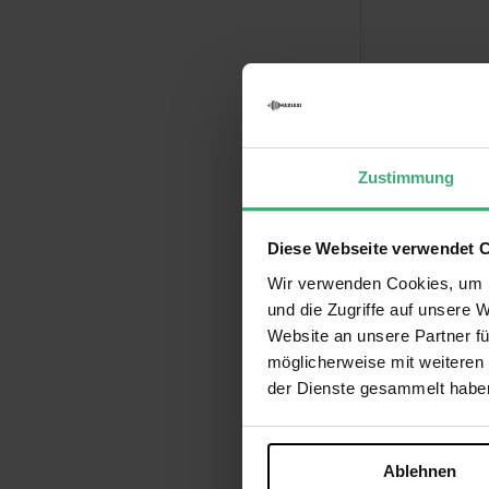
BeamZ LTS3
Verkleidung 
für 3m Vierk
Zustimmung
68,0
76,95 €
Diese Webseite verwendet 
Auf Lager
Wir verwenden Cookies, um I
und die Zugriffe auf unsere 
Website an unsere Partner fü
möglicherweise mit weiteren
der Dienste gesammelt habe
Ablehnen