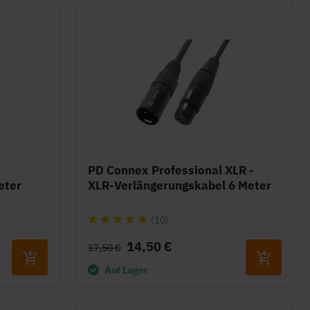
PD Connex Professional XLR -
eter
XLR-Verlängerungskabel 6 Meter
Bewertung:
(10)
96%
14,50 €
17,50 €
Auf Lager