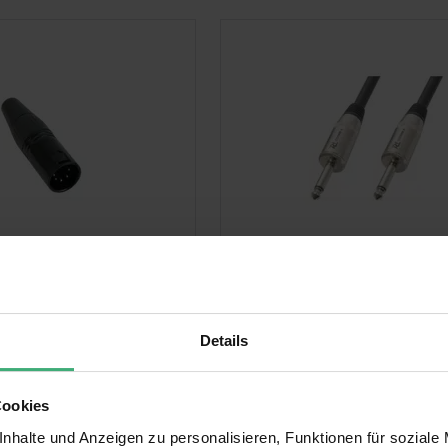
CX108 DMX-
PD Connex Lautsprecherk
derstand - 5-Polig
2x 6,3 mm Klinkenstecker
hm - DMX-Stopper
Bewertung:
(7)
100%
Details
€
25,00 €
28,95 €
Auf Lager
Cookies
nhalte und Anzeigen zu personalisieren, Funktionen für soziale