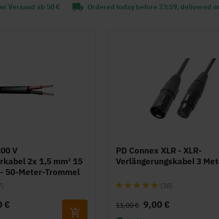
er Versand ab 50 €
Ordered today before 23:59, delivered o
00 V
PD Connex XLR - XLR-
rkabel 2x 1,5 mm² 15
Verlängerungskabel 3 Met
 - 50-Meter-Trommel
Bewertung:
7)
(38)
97%
0 €
9,00 €
11,00 €