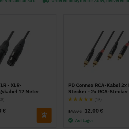
er Versand ab 50 €
Ordered today before 23:59, delivered o
LR - XLR-
PD Connex RCA-Kabel 2x
gskabel 12 Meter
Stecker - 2x RCA-Stecker
Bewertung:
38)
(15)
100%
0 €
12,00 €
14,50 €
Auf Lager