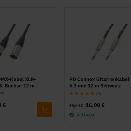
DMX-Kabel XLR-
PD Connex Gitarrenkabel 
LR-Buchse 12 m
6,3 mm 12 m Schwarz
Bewertung:
27)
(8)
100%
0 €
16,00 €
18,50 €
Auf Lager