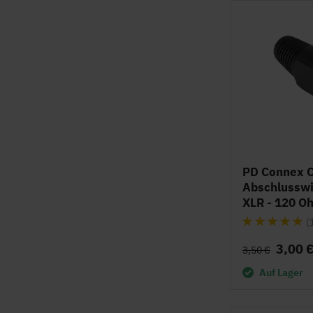
PD Connex 
Abschlusswi
XLR - 120 O
Bewertung:
(
99%
3,00 
3,50 €
Auf Lager