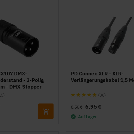
CX107 DMX-
PD Connex XLR - XLR-
derstand - 3-Polig
Verlängerungskabel 1,5 M
hm - DMX-Stopper
Bewertung:
15)
(38)
97%
€
6,95 €
8,50 €
Auf Lager