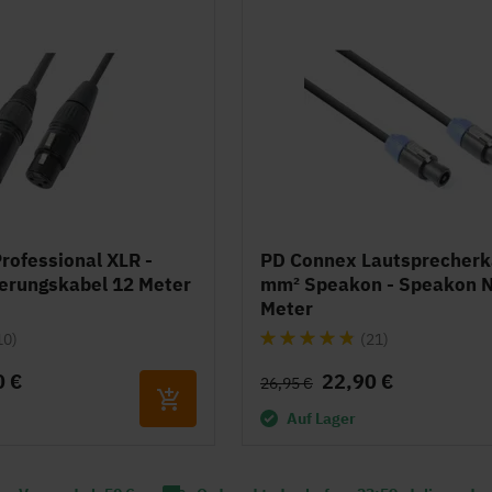
rofessional XLR -
PD Connex Lautsprecherk
erungskabel 12 Meter
mm² Speakon - Speakon N
Meter
Bewertung:
10)
(21)
93%
0 €
22,90 €
26,95 €
Auf Lager