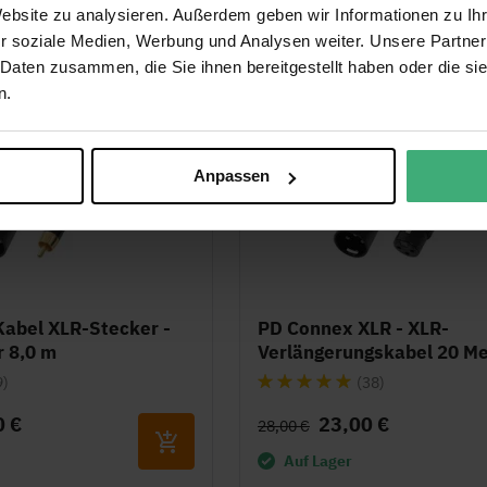
er Versand ab 50 €
Ordered today before 23:59, delivered o
Website zu analysieren. Außerdem geben wir Informationen zu I
r soziale Medien, Werbung und Analysen weiter. Unsere Partner
 Daten zusammen, die Sie ihnen bereitgestellt haben oder die s
n.
Anpassen
abel XLR-Stecker -
PD Connex XLR - XLR-
 8,0 m
Verlängerungskabel 20 Me
Bewertung:
9)
(38)
97%
0 €
23,00 €
28,00 €
Auf Lager