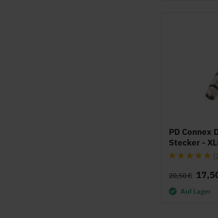
PD Connex 
Stecker - X
Bewertung:
(
100%
17,5
20,50 €
Auf Lager