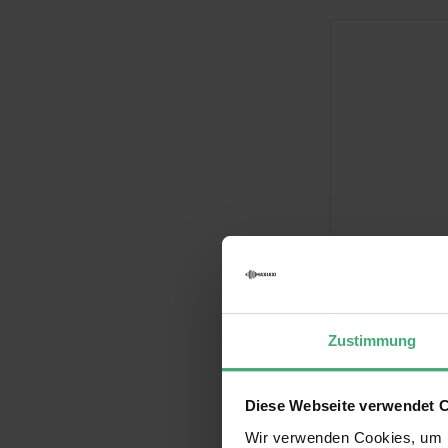
PD Connex 
Abschlusswi
XLR - 120 O
Zustimmung
3,50 
4,00 €
Auf Lager
Diese Webseite verwendet 
Wir verwenden Cookies, um I