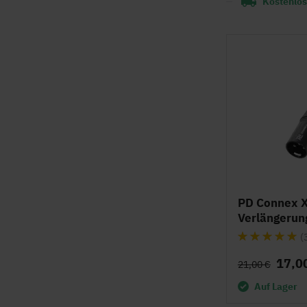
Kostenlos
PD Connex X
Verlängerun
Bewertung:
(
97%
17,0
21,00 €
Auf Lager