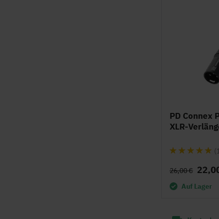
PD Connex P
XLR-Verläng
Bewertung:
(
96%
22,0
26,00 €
Auf Lager