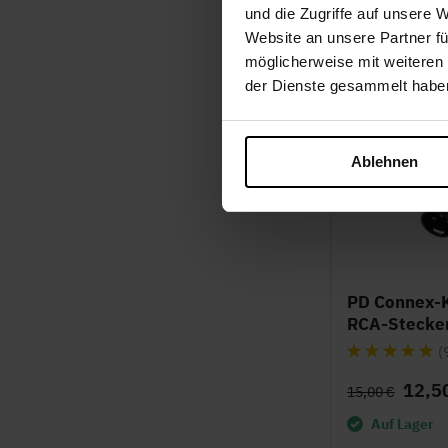
Kostenlos
und die Zugriffe auf unsere 
Website an unsere Partner fü
möglicherweise mit weiteren
der Dienste gesammelt habe
Ablehnen
PD Connex-K
RCA-Stecker
Bewertung:
(
95%
12,5
15,00 €
Auf Lager