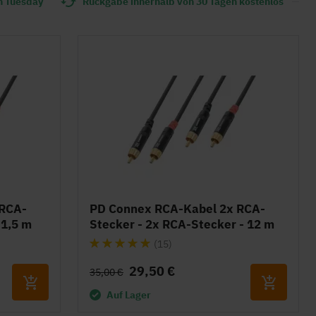
n Tuesday
Rückgabe innerhalb von 30 Tagen kostenlos
 RCA-
PD Connex RCA-Kabel 2x RCA-
 1,5 m
Stecker - 2x RCA-Stecker - 12 m
Bewertung:
(15)
100%
29,50 €
35,00 €
Auf Lager