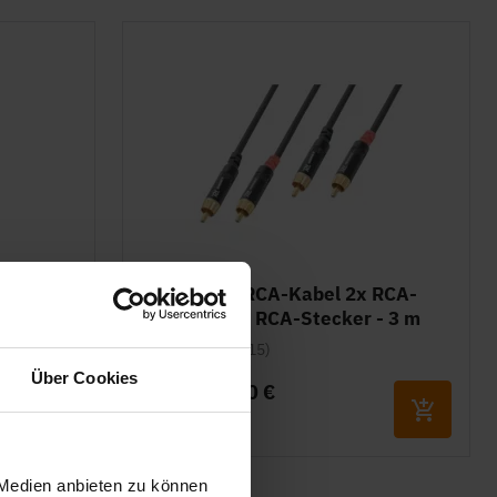
abel mit
PD Connex RCA-Kabel 2x RCA-
 - 15 m
Stecker - 2x RCA-Stecker - 3 m
Bewertung:
(15)
100%
Über Cookies
14,50 €
17,50 €
Auf Lager
 Medien anbieten zu können