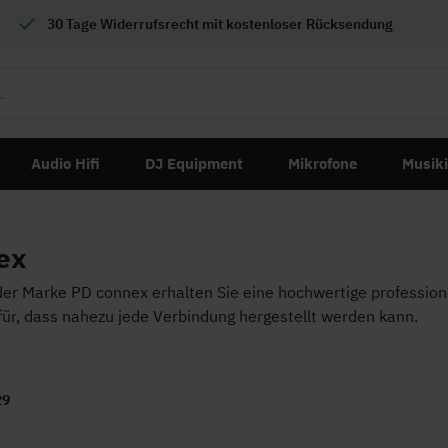
30 Tage Widerrufsrecht mit
kostenloser
Rücksendung
Audio Hifi
DJ Equipment
Mikrofone
Musik
ex
der Marke PD connex erhalten Sie eine hochwertige professio
für, dass nahezu jede Verbindung hergestellt werden kann.
29