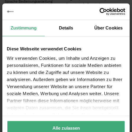
Sprache Bedienungsanleitung
Französisch, Spanisch
Abmessungen und Gewicht
Abmessungen: 60 x 60 x 1cm
Gewicht: 20kg
Bewertungen
Zustimmung
Details
Über Cookies
Sie bewerten:
Diese Webseite verwendet Cookies
BeamZ P30 Traversen Platten Set - oben und unten - 4
Punkt Traversen Tower
Wir verwenden Cookies, um Inhalte und Anzeigen zu
personalisieren, Funktionen für soziale Medien anbieten
zu können und die Zugriffe auf unsere Website zu
Gesamtbewertung
analysieren. Außerdem geben wir Informationen zu Ihrer
1
2
3
4
5
Benutzername
Verwendung unserer Website an unsere Partner für
star
stars
stars
stars
stars
soziale Medien, Werbung und Analysen weiter. Unsere
Partner führen diese Informationen möglicherweise mit
Titel Ihrer Rezension
weiteren Daten zusammen, die Sie ihnen bereitgestellt
haben oder die sie im Rahmen Ihrer Nutzung der Dienste
gesammelt haben.
Alle zulassen
Ihre Meinung