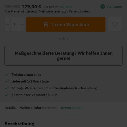
Anfang
179,00 €
209,90 €
Auf Lager
Sie sparen
30,90 €
der
Alle Preise inkl. gesetzl. Mehrwertsteuer zzgl. Versandkosten.
Bildgalerie
-
+
springen
In den Warenkorb
oder
Maßgeschneiderte Beratung? Wir helfen Ihnen
gerne!
Tiefstpreisgarantie
Lieferzeit 1-2 Werktage
30 Tage Widerrufsrecht mit kostenloser Rücksendung
Kostenloser Versand ab 50 €
Details
Weitere Informationen
Bewertungen
Beschreibung