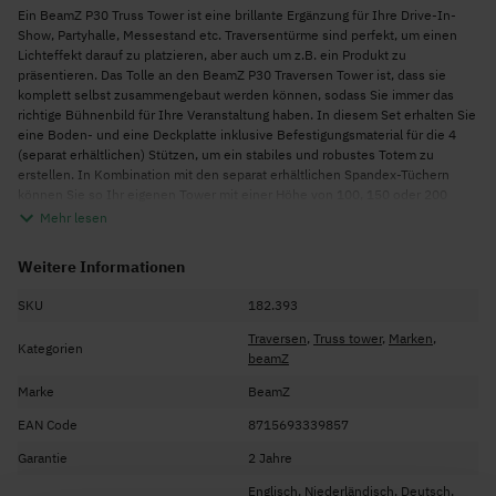
Ein BeamZ P30 Truss Tower ist eine brillante Ergänzung für Ihre Drive-In-
Show, Partyhalle, Messestand etc. Traversentürme sind perfekt, um einen
Lichteffekt darauf zu platzieren, aber auch um z.B. ein Produkt zu
präsentieren. Das Tolle an den BeamZ P30 Traversen Tower ist, dass sie
komplett selbst zusammengebaut werden können, sodass Sie immer das
richtige Bühnenbild für Ihre Veranstaltung haben. In diesem Set erhalten Sie
eine Boden- und eine Deckplatte inklusive Befestigungsmaterial für die 4
(separat erhältlichen) Stützen, um ein stabiles und robustes Totem zu
erstellen. In Kombination mit den separat erhältlichen Spandex-Tüchern
können Sie so Ihr eigenen Tower mit einer Höhe von 100, 150 oder 200
Zentimetern zusammenstellen
Mehr lesen
Das durchdachte und leichte Design des BeamZ P30 macht es (auch) ideal
für den mobilen oder temporären Einsatz. Die BeamZ Totems lassen sich
Weitere Informationen
sehr einfach aufbauen und sind äußerst robust und stabil.
SKU
182.393
Eigenschaft:
Traversen
,
Truss tower
,
Marken
,
Inhalt:
Kategorien
beamZ
* Set aus einer Grund- und einer Bodenplatte
* Set aus 8 Verbindern zum Befestigen der Stützen (Stützen
Marke
BeamZ
ausgeschlossen)
EAN Code
8715693339857
Leichtes Aluminium
Garantie
Farbe: Silber
2 Jahre
Hergestellt in Europa
Englisch, Niederländisch, Deutsch,