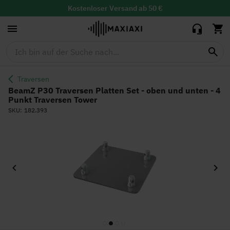
Platten Set -
Kostenloser
Versand ab 50 €
oben und
209,90 €
179,00 €
unten - 4
30 Tage Widerrufsrecht mit
kostenloser
Rücksendung
Punkt
Tiefstpreisgarantie
Traversen
Tower
Traversen
BeamZ P30 Traversen Platten Set - oben und unten - 4
Punkt Traversen Tower
SKU
182.393
Zum
Ende
der
Bildgalerie
springen
Zum