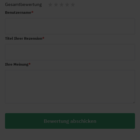
Gesamtbewertung
1
2
3
4
5
Benutzername
star
stars
stars
stars
stars
Titel Ihrer Rezension
Ihre Meinung
Bewertung abschicken