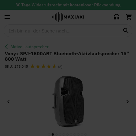
Bluetooth-
269,95 €
229,90
Aktivlautsprecher
30 Tage Widerrufsrecht mit
kostenloser
Rücksendung
15" 800 Watt
Lieferzeit: 1-2 Werktage
Aktive Lautsprecher
Vonyx SPJ-1500ABT Bluetooth-Aktivlautsprecher 15"
800 Watt
Bewertung:
SKU
178.045
(8)
Zum
Ende
der
Bildgalerie
springen
Zum