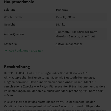
Hauptmerkmale
Leistung
800 Watt
Woofer Größe
15 Zoll / 38cm
Gewicht
18,4 kg
Bluetooth, USB-Stick, SD-Karte,
Audio-Quellen
Mikrofon-Eingang, Line-Input
Kategorie
Aktive Lautsprecher
Alle Funktionen anzeigen
Beschreibung
Der SPJ-1500ABT ist ein leistungsstarker 800 Watt starker 15"-
Aktivlautsprecher im Kunststoffgehäuse mit Bluetooth-Technologie,
eingebautem mp3-Player und verschiedenen Anschlüssen. Ideal für
verschiedene Zwecke wie Partys, Fitnesscenter, Präsentationen und andere
Veranstaltungen, bei denen die Musik oder der Sprecher gut zu hören sein
müssen.
Plug and Play, das ist das Motto dieses Vonyx-Lautsprechers. Da der
Verstärker bereits eingebaut ist, müssen Sie sich nicht um knifflige Kabel
und separate Verstärker kümmern. Einfach einstecken und der Lautsprecher