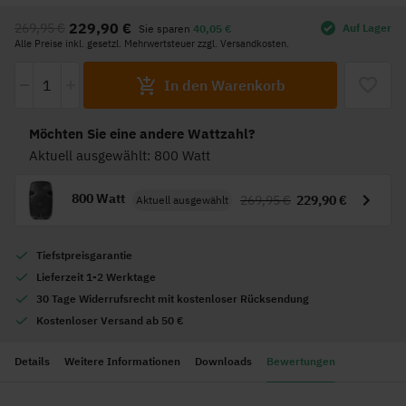
Anfang
229,90 €
269,95 €
Auf Lager
Sie sparen
40,05 €
der
Alle Preise inkl. gesetzl. Mehrwertsteuer zzgl. Versandkosten.
Bildgalerie
-
+
springen
In den Warenkorb
Möchten Sie eine andere Wattzahl?
Aktuell ausgewählt: 800 Watt
800 Watt
269,95 €
229,90 €
Aktuell ausgewählt
Tiefstpreisgarantie
Lieferzeit 1-2 Werktage
30 Tage Widerrufsrecht mit kostenloser Rücksendung
Kostenloser Versand ab 50 €
Details
Weitere Informationen
Downloads
Bewertungen