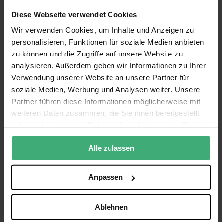
Abmessungen: 35 x 40 x 70 cm
Garantie
2 Jahre
Diese Webseite verwendet Cookies
Gewicht ca. 17 kg
Englisch, Niederländisch, Deutsch,
Sprache Bedienungsanleitung
Bedienungsanleitung - Vonyx SPJ-1500ABT Bluetooth-
Französisch, Spanisch
Wir verwenden Cookies, um Inhalte und Anzeigen zu
personalisieren, Funktionen für soziale Medien anbieten
Aktivlautsprecher 15" 800 Watt
(688.37 kB)
zu können und die Zugriffe auf unsere Website zu
analysieren. Außerdem geben wir Informationen zu Ihrer
Bewertungen
Verwendung unserer Website an unsere Partner für
Bewertung:
soziale Medien, Werbung und Analysen weiter. Unsere
9
/10
Partner führen diese Informationen möglicherweise mit
(8)
weiteren Daten zusammen, die Sie ihnen bereitgestellt
Bewertung schreiben
haben oder die sie im Rahmen Ihrer Nutzung der Dienste
gesammelt haben.
Alle zulassen
Feierliches Einfahren Rollstuhl Dreitagefahrt.
80%
Bewertung von
Nettie Van Kekem
am
30.06.24
Anpassen
Verifizierter Käufer
Verwendet zum Empfang der Bewohner, die an der Rollstuhl-
Dreitagefahrt teilnahmen. Die Musik klang gut und laut in unserer
Ablehnen
Straße und unserem Garten.
Geschrieben für
Vonyx SPJ-1200ABT Bluetooth-