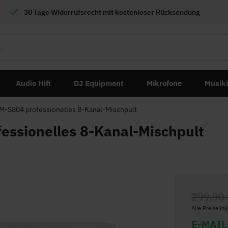
30 Tage Widerrufsrecht mit
kostenloser
Rücksendung
Audio Hifi
DJ Equipment
Mikrofone
Musik
-S804 professionelles 8-Kanal-Mischpult
ssionelles 8-Kanal-Mischpult
299,90
Alle Preise in