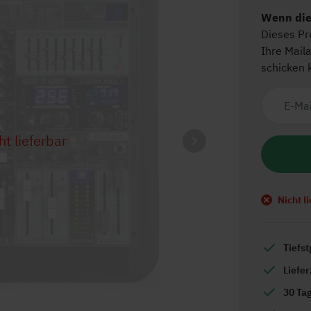
ht lieferbar
Nicht l
Tiefst
Liefe
30 Ta