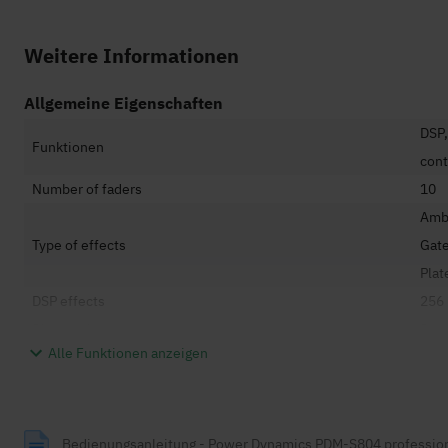
Weitere Informationen
Allgemeine Eigenschaften
DSP,
Funktionen
cont
Number of faders
10
Ambi
Type of effects
Gate
Plat
DSP effects
256
Bluetooth
Ja
Alle Funktionen anzeigen
Bluetooth Reichweite
10 
Audio-Quellen
Blue
Technische Eigenschaften
Bedienungsanleitung - Power Dynamics PDM-S804 profession