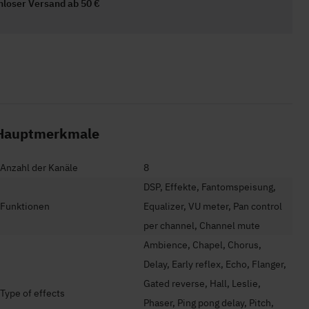
nloser Versand ab 50 €
Hauptmerkmale
Anzahl der Kanäle
8
DSP, Effekte, Fantomspeisung,
Funktionen
Equalizer, VU meter, Pan control
per channel, Channel mute
Ambience, Chapel, Chorus,
Delay, Early reflex, Echo, Flanger,
Gated reverse, Hall, Leslie,
Type of effects
Phaser, Ping pong delay, Pitch,