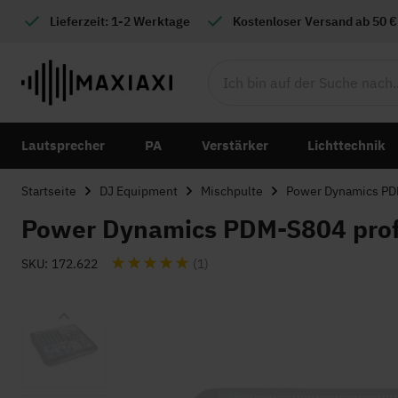
Lieferzeit: 1-2 Werktage
Kostenloser
Versand ab 50 €
Lautsprecher
PA
Verstärker
Lichttechnik
Startseite
DJ Equipment
Mischpulte
Power Dynamics PDM
Power Dynamics PDM-S804 profe
Bewertung:
SKU
172.622
(1)
Zum
Ende
der
Bildgalerie