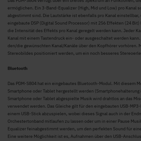
Das PDM-S804 verfügt über ein breites Spektrum an Funktionen, di
ermöglichen. Ein 3-Band-Equalizer (High, Mid und Low) pro Kanal sor
abgestimmt sind. Die Lautstärke ist ebenfalls pro Kanal einstellb
eingebaute DSP (Digital Sound Processor) mit 256 Effekten (24 Bit) 
die Intensität des Effekts pro Kanal geregelt werden kann. Jeder Ka
Kanal mit einem Tastendruck ein- oder ausgeschaltet werden kann. 
den/die gewünschten Kanal/Kanäle über den Kopfhörer vorhören. Mi
Stereobildes positioniert werden, um ein noch besseres Stereoerle
Bluetooth
Das PDM-S804 hat ein eingebautes Bluetooth-Modul. Mit diesem Mo
Smartphone oder Tablet hergestellt werden (Smartphonehalterung 
Smartphone oder Tablet abgespielte Musik wird drahtlos an das Mis
verwendet werden. Das Gleiche gilt für den eingebauten USB-MP3-Pl
einem USB-Stick abzuspielen, wobei dieses Signal auch in der En
Orchestertonband mitlaufen zu lassen oder um in einer Pause Musi
Equalizer feinabgestimmt werden, um den perfekten Sound für ein
Eine weitere Möglichkeit ist es, Aufnahmen über den USB-Anschlu