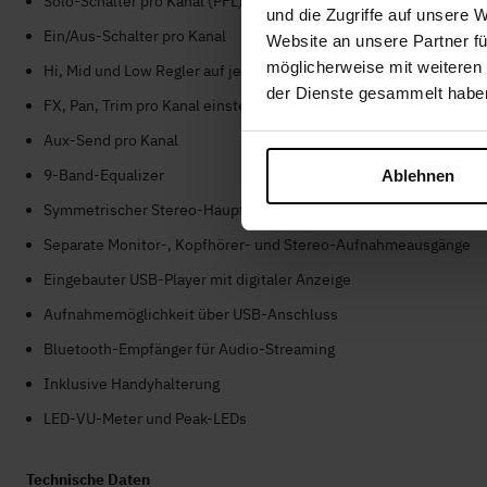
Solo-Schalter pro Kanal (PFL)
und die Zugriffe auf unsere 
Ein/Aus-Schalter pro Kanal
Website an unsere Partner fü
möglicherweise mit weiteren
Hi, Mid und Low Regler auf jedem Kanal
der Dienste gesammelt habe
FX, Pan, Trim pro Kanal einstellbar
Aux-Send pro Kanal
9-Band-Equalizer
Ablehnen
Symmetrischer Stereo-Hauptausgang (XLR + 6,3 mm Klinke)
Separate Monitor-, Kopfhörer- und Stereo-Aufnahmeausgänge
Eingebauter USB-Player mit digitaler Anzeige
Aufnahmemöglichkeit über USB-Anschluss
Bluetooth-Empfänger für Audio-Streaming
Inklusive Handyhalterung
LED-VU-Meter und Peak-LEDs
Technische Daten