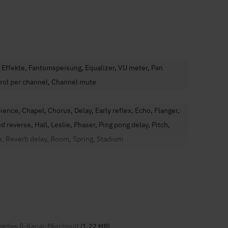
 Effekte, Fantomspeisung, Equalizer, VU meter, Pan
rol per channel, Channel mute
ence, Chapel, Chorus, Delay, Early reflex, Echo, Flanger,
d reverse, Hall, Leslie, Phaser, Ping pong delay, Pitch,
e, Reverb delay, Room, Spring, Stadium
m
tooth, USB-Stick, Mikrofon-Eingang, Line-Input
elles 8-Kanal-Mischpult
(1.22 MB)