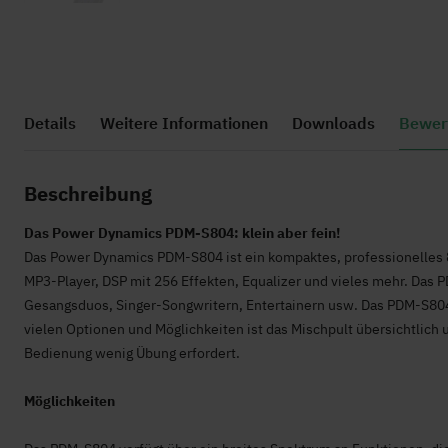
Zum
Anfang
Details
Weitere Informationen
Downloads
Bewer
der
Bildgalerie
springen
Beschreibung
Das Power Dynamics PDM-S804: klein aber fein!
Das Power Dynamics PDM-S804 ist ein kompaktes, professionelles 
MP3-Player, DSP mit 256 Effekten, Equalizer und vieles mehr. Das P
Gesangsduos, Singer-Songwritern, Entertainern usw. Das PDM-S804 i
vielen Optionen und Möglichkeiten ist das Mischpult übersichtlich
Bedienung wenig Übung erfordert.
Möglichkeiten