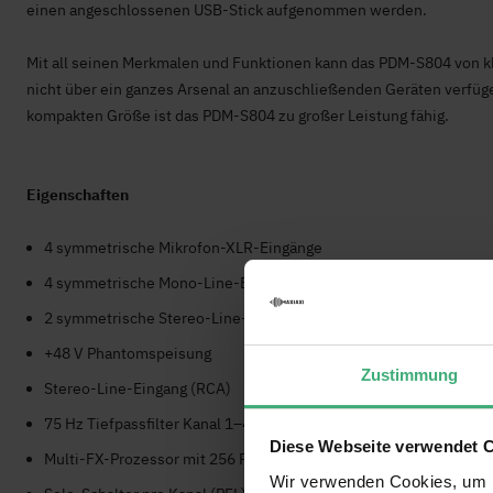
einen angeschlossenen USB-Stick aufgenommen werden.
Mit all seinen Merkmalen und Funktionen kann das PDM-S804 von kl
nicht über ein ganzes Arsenal an anzuschließenden Geräten verfüg
kompakten Größe ist das PDM-S804 zu großer Leistung fähig.
Eigenschaften
4 symmetrische Mikrofon-XLR-Eingänge
4 symmetrische Mono-Line-Eingänge 6,3 mm Klinke
2 symmetrische Stereo-Line-Eingänge 6,3 mm Klinke
+48 V Phantomspeisung
Zustimmung
Stereo-Line-Eingang (RCA)
75 Hz Tiefpassfilter Kanal 1–4
Diese Webseite verwendet 
Multi-FX-Prozessor mit 256 Presets
Wir verwenden Cookies, um I