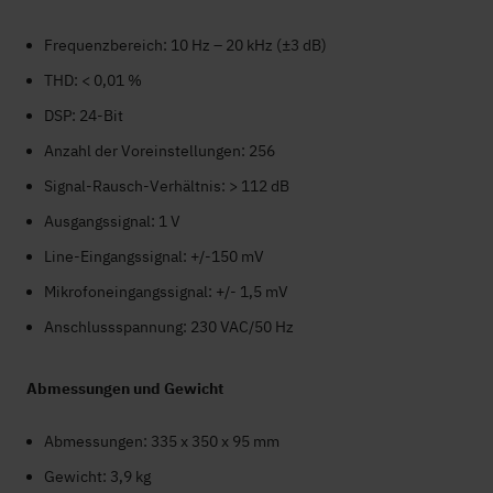
Frequenzbereich: 10 Hz – 20 kHz (±3 dB)
THD: < 0,01 %
DSP: 24-Bit
Anzahl der Voreinstellungen: 256
Signal-Rausch-Verhältnis: > 112 dB
Ausgangssignal: 1 V
Line-Eingangssignal: +/-150 mV
Mikrofoneingangssignal: +/- 1,5 mV
Anschlussspannung: 230 VAC/50 Hz
Abmessungen und Gewicht
Abmessungen: 335 x 350 x 95 mm
Gewicht: 3,9 kg