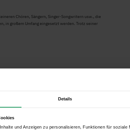
eineren Chören, Sängern, Singer-Songwritern usw., die
en, in großem Umfang eingesetzt werden. Trotz seiner
Details
Cookies
nhalte und Anzeigen zu personalisieren, Funktionen für soziale