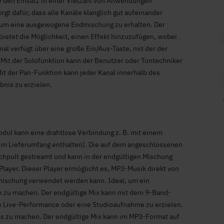
e den Einsatz in einer Vielzahl von Anwendungen
gt dafür, dass alle Kanäle klanglich gut aufeinander
ar, um eine ausgewogene Endmischung zu erhalten. Der
bietet die Möglichkeit, einen Effekt hinzuzufügen, wobei
nal verfügt über eine große Ein/Aus-Taste, mit der der
Mit der Solofunktion kann der Benutzer oder Tontechniker
t der Pan-Funktion kann jeder Kanal innerhalb des
bnis zu erzielen.
dul kann eine drahtlose Verbindung z. B. mit einem
im Lieferumfang enthalten). Die auf dem angeschlossenen
chpult gestreamt und kann in der endgültigen Mischung
ayer. Dieser Player ermöglicht es, MP3-Musik direkt von
dmischung verwendet werden kann. Ideal, um ein
k zu machen. Der endgültige Mix kann mit dem 9-Band-
e Live-Performance oder eine Studioaufnahme zu erzielen.
ss zu machen. Der endgültige Mix kann im MP3-Format auf