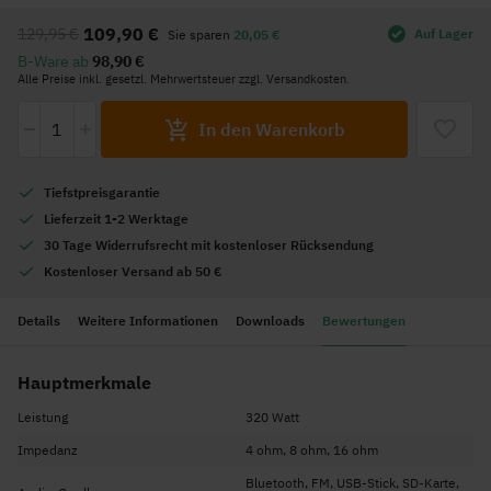
Anfang
109,90 €
129,95 €
Auf Lager
Sie sparen
20,05 €
der
B-Ware ab
98,90 €
Bildgalerie
Alle Preise inkl. gesetzl. Mehrwertsteuer zzgl. Versandkosten.
springen
-
+
In den Warenkorb
Tiefstpreisgarantie
Lieferzeit 1-2 Werktage
30 Tage Widerrufsrecht mit kostenloser Rücksendung
Kostenloser Versand ab 50 €
Details
Weitere Informationen
Downloads
Bewertungen
Hauptmerkmale
Leistung
320 Watt
Impedanz
4 ohm, 8 ohm, 16 ohm
Bluetooth, FM, USB-Stick, SD-Karte,