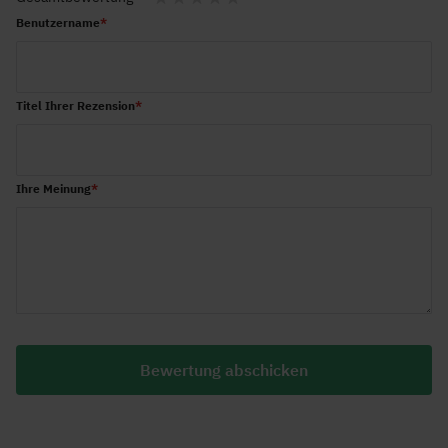
1
2
3
4
5
Benutzername
star
stars
stars
stars
stars
Titel Ihrer Rezension
Ihre Meinung
Bewertung abschicken