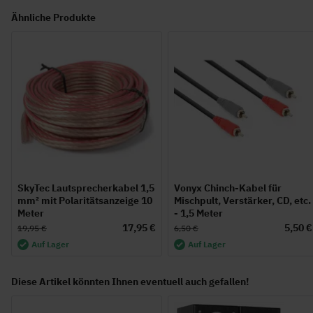
Ähnliche Produkte
SkyTec Lautsprecherkabel 1,5
Vonyx Chinch-Kabel für
mm² mit Polaritätsanzeige 10
Mischpult, Verstärker, CD, etc.
Meter
- 1,5 Meter
17,95 €
5,50 €
19,95 €
6,50 €
Auf Lager
Auf Lager
Diese Artikel könnten Ihnen eventuell auch gefallen!