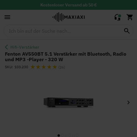
Verstärker mit
Bluetooth,
Kostenloser
Versand ab 50 €
129,95 €
109,90 €
Radio und MP3
30 Tage Widerrufsrecht mit
kostenloser
Rücksendung
-Player - 320
Tiefstpreisgarantie
W
Hifi-Verstärker
Fenton AV550BT 5.1 Verstärker mit Bluetooth, Radio
und MP3 -Player - 320 W
Bewertung:
SKU
103.230
(26)
Zum
Ende
der
Bildgalerie
springen
Zum