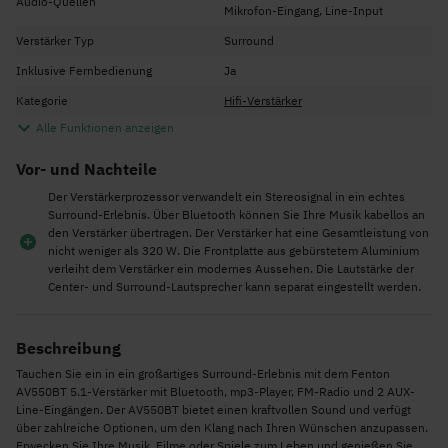
Audio-Quellen
Mikrofon-Eingang, Line-Input
Verstärker Typ
Surround
Inklusive Fernbedienung
Ja
Kategorie
Hifi-Verstärker
Alle Funktionen anzeigen
Vor- und Nachteile
Der Verstärkerprozessor verwandelt ein Stereosignal in ein echtes
Surround-Erlebnis. Über Bluetooth können Sie Ihre Musik kabellos an
den Verstärker übertragen. Der Verstärker hat eine Gesamtleistung von
nicht weniger als 320 W. Die Frontplatte aus gebürstetem Aluminium
verleiht dem Verstärker ein modernes Aussehen. Die Lautstärke der
Center- und Surround-Lautsprecher kann separat eingestellt werden.
Beschreibung
Tauchen Sie ein in ein großartiges Surround-Erlebnis mit dem Fenton
AV550BT 5.1-Verstärker mit Bluetooth, mp3-Player, FM-Radio und 2 AUX-
Line-Eingängen. Der AV550BT bietet einen kraftvollen Sound und verfügt
über zahlreiche Optionen, um den Klang nach Ihren Wünschen anzupassen.
Erwecken Sie Ihre Musik, Filme oder Spiele zum Leben und genießen Sie