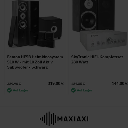
Fenton HF5B Heimkinosystem
SkyTronic HiFi-Komplettset
510 W - mit 10 Zoll Aktiv
280 Watt
Subwoofer - Schwarz
319,00 €
144,00 €
389,90 €
184,85 €
Auf Lager
Auf Lager