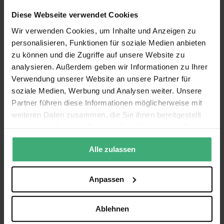
SKU
103.230
Diese Webseite verwendet Cookies
EAN Code
8715693333701
* Für den Anschluss eines Plattenspielers kann ein zusätzlicher
Phono-
Alle Funktionen anzeigen
Vorverstärker
erforderlich sein. Bitte wenden Sie sich an unseren
Wir verwenden Cookies, um Inhalte und Anzeigen zu
Garantie
2 Jahre
Kundenservice
, wenn Sie es nicht selbst herausfinden können.
personalisieren, Funktionen für soziale Medien anbieten
Englisch, Niederländisch, Deutsch,
Sprache Bedienungsanleitung
zu können und die Zugriffe auf unsere Website zu
Manual - Fenton AV550BT 5.1 Channel Home Theatre
Französisch, Spanisch
analysieren. Außerdem geben wir Informationen zu Ihrer
Surround Receiver - 103.230
(593.83 kB)
Verwendung unserer Website an unsere Partner für
soziale Medien, Werbung und Analysen weiter. Unsere
Bewertungen
Partner führen diese Informationen möglicherweise mit
weiteren Daten zusammen, die Sie ihnen bereitgestellt
Bewertung:
9.7
/10
haben oder die sie im Rahmen Ihrer Nutzung der Dienste
gesammelt haben.
(26)
Alle zulassen
Bewertung schreiben
Anpassen
1a Ware
Bewertung von
Ralf Sommer
am
14.02.26
100%
Verifizierter Käufer
Ablehnen
wie bereits erwähnt, Top Ware. Lediglich in der Beschreibung sollte
beim Leistungsvermerk der RMS-Wert angegeben werden.