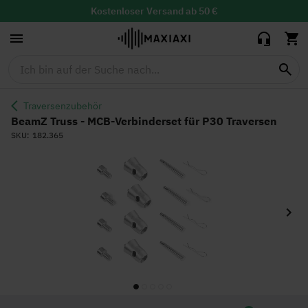
Verbinderset für
P30 Traversen
Kostenloser
Versand ab 50 €
30 Tage Widerrufsrecht mit
kostenloser
Rücksendung
Lieferzeit: 1-2 Werktage
Traversenzubehör
BeamZ Truss - MCB-Verbinderset für P30 Traversen
SKU
182.365
Zum
Ende
der
Bildgalerie
springen
Zum
Anfang