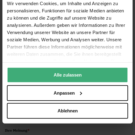
Englisch, Niederländisch, Deutsch,
Wir verwenden Cookies, um Inhalte und Anzeigen zu
Sprache Bedienungsanleitung
Französisch, Spanisch
personalisieren, Funktionen für soziale Medien anbieten
zu können und die Zugriffe auf unsere Website zu
analysieren. Außerdem geben wir Informationen zu Ihrer
Bewertungen
Verwendung unserer Website an unsere Partner für
soziale Medien, Werbung und Analysen weiter. Unsere
Partner führen diese Informationen möglicherweise mit
Sie bewerten:
weiteren Daten zusammen, die Sie ihnen bereitgestellt
BeamZ Truss - MCB-Verbinderset für P30 Traversen
haben oder die sie im Rahmen Ihrer Nutzung der Dienste
gesammelt haben.
Gesamtbewertung
Alle zulassen
1
2
3
4
5
Benutzername
star
stars
stars
stars
stars
Anpassen
Titel Ihrer Rezension
Ablehnen
Ihre Meinung