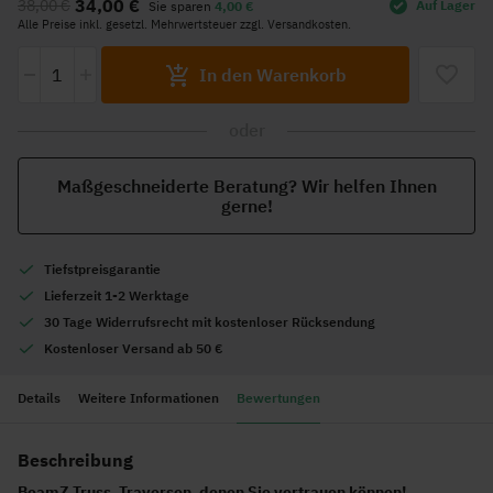
34,00 €
38,00 €
Auf Lager
Sie sparen
4,00 €
der
Alle Preise inkl. gesetzl. Mehrwertsteuer zzgl. Versandkosten.
Bildgalerie
-
+
springen
In den Warenkorb
oder
Maßgeschneiderte Beratung? Wir helfen Ihnen
gerne!
Tiefstpreisgarantie
Lieferzeit 1-2 Werktage
30 Tage Widerrufsrecht mit kostenloser Rücksendung
Kostenloser Versand ab 50 €
Details
Weitere Informationen
Bewertungen
Beschreibung
BeamZ Truss, Traversen, denen Sie vertrauen können!