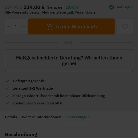
Anfang
139,00 €
159,95 €
Auf Lager
Sie sparen
20,95 €
der
Alle Preise inkl. gesetzl. Mehrwertsteuer zzgl. Versandkosten.
Bildgalerie
-
+
springen
In den Warenkorb
oder
Maßgeschneiderte Beratung? Wir helfen Ihnen
gerne!
Tiefstpreisgarantie
Lieferzeit 1-2 Werktage
30 Tage Widerrufsrecht mit kostenloser Rücksendung
Kostenloser Versand ab 50 €
Details
Weitere Informationen
Bewertungen
Beschreibung