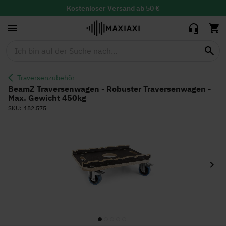
- Robuster
159,95 €
139,00 €
Traversenwagen
Kostenloser
Versand ab 50 €
- Max. Gewicht
30 Tage Widerrufsrecht mit
kostenloser
Rücksendung
450kg
Lieferzeit: 1-2 Werktage
Traversenzubehör
BeamZ Traversenwagen - Robuster Traversenwagen -
Max. Gewicht 450kg
SKU
182.575
Zum
Ende
der
Bildgalerie
springen
Zum