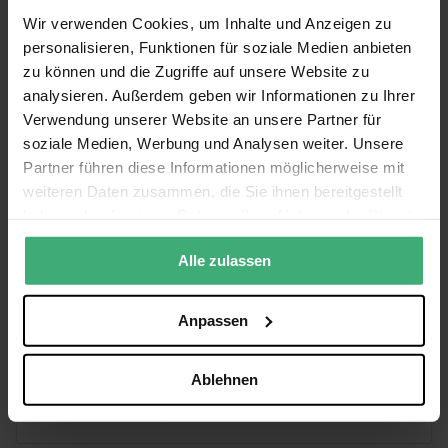
Englisch, Niederländisch, Deutsch,
Sprache Bedienungsanleitung
Wir verwenden Cookies, um Inhalte und Anzeigen zu
2 Lenkrollen mit Bremse
Französisch, Spanisch
personalisieren, Funktionen für soziale Medien anbieten
Max. belastbares Gewicht von 450kg
zu können und die Zugriffe auf unsere Website zu
Universell für alle 29cm breiten Traversen
analysieren. Außerdem geben wir Informationen zu Ihrer
Bewertungen
Ausgestattet mit praktischen Löchern für Spanngurte oder als Griff
Verwendung unserer Website an unsere Partner für
Abmessungen und Gewicht
soziale Medien, Werbung und Analysen weiter. Unsere
Abmessungen: 49,5 x 60 x 14,9 cm
Sie bewerten:
Partner führen diese Informationen möglicherweise mit
BeamZ Traversenwagen - Robuster Traversenwagen -
Gewicht: 9,35 kg
weiteren Daten zusammen, die Sie ihnen bereitgestellt
Max. Gewicht 450kg
haben oder die sie im Rahmen Ihrer Nutzung der Dienste
gesammelt haben.
Alle zulassen
Gesamtbewertung
1
2
3
4
5
Benutzername
star
stars
stars
stars
stars
Anpassen
Titel Ihrer Rezension
Ablehnen