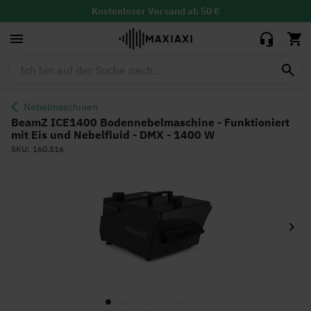
- Funktioniert mit Eis
229,95 €
und Nebelfluid - DMX
Kostenloser
Versand ab 50 €
- 1400 W
30 Tage Widerrufsrecht mit
kostenloser
Rücksendung
Lieferzeit: 1-2 Werktage
Nebelmaschinen
BeamZ ICE1400 Bodennebelmaschine - Funktioniert
mit Eis und Nebelfluid - DMX - 1400 W
SKU
160.516
Zum
Ende
der
Bildgalerie
springen
Zum