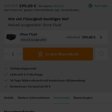
Anfang
199,00 €
229,95 €
Auf Lager
Sie sparen
30,95 €
der
Alle Preise inkl. gesetzl. Mehrwertsteuer zzgl. Versandkosten.
Bildgalerie
springen
Wie viel Flüssigkeit benötigen Sie?
Aktuell ausgewählt: Ohne Fluid
Ohne Fluid
229,95 €
199,00 €
Aktuell ausgewählt
-
+
In den Warenkorb
Tiefstpreisgarantie
Lieferzeit 1-2 Werktage
30 Tage Widerrufsrecht mit kostenloser Rücksendung
Kostenloser Versand ab 50 €
Details
Weitere Informationen
Downloads
Bewertungen
Hauptmerkmale