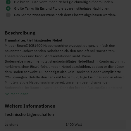
Die breite Düse verteilt den Nebel gleichmäßig auf dem Boden.
Große Tanks für Eis und Fluid ersparen ständiges Nachfüllen.
Das Schmelzwasser muss nach dem Einsatz abgelassen werden.
Beschreibung
Traumhafter, tief hängender Nebel
Mit der BeamZ ICE1400 Nebelmaschine erzeugst du ganz einfach den
bekannten, schwebenden Nebelteppich, den man oft bei Hochzeiten,
Theatershows und Produktpräsentationen sieht. Diese
Bodennebelmaschine nutzt standardmäßiges Nebelfluid in Kombination mit
herkömmlichen Eiswürfeln, um den Nebel abzukühlen, sodass er dicht über
dem Boden schwebt. Du benötigst also kein Trockeneis oder komplizierte
CO₂ Lösungen. Befülle den Tank mit Nebelfluid, füge Eis hinzu und in etwa 3
Minuten ist die Nebelmaschine bereit, um einen beeindruckenden
Bodennebel im Raum zu verteilen. Dank der breiten Auslassdüse entsteht
zudem ein breiter und gleichmäßiger Nebelausstoß, der deinem Event sofort
Mehr lesen
Atmosphäre verleiht.
Weitere Informationen
Perfekt für Hochzeiten, Shows und Bühnenproduktionen
Mit einer Leistung von 1400 W und einem Ausstoß von 150 m³ pro Minute
Technische Eigenschaften
füllt die ICE1400 Nebelmaschine problemlos kleine bis mittlere Räume mit
Bodennebel. Denke an einen Eröffnungstanz, bei dem die Tanzfläche
Leistung
1400 Watt
vollständig unter einer geheimnisvollen Nebelschicht verschwindet, oder an