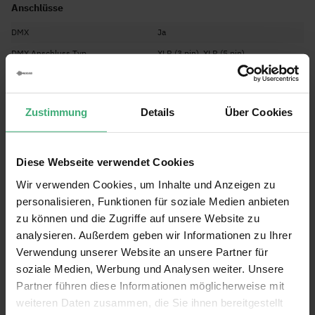
Hochzeitslocation betreibst oder komplette Shows produzierst, diese
Anschlüsse
Bodennebelmaschine eignet sich für zahlreiche Anwendungen.
DMX
Ja
DMX Anschluss Typ
XLR (3 pin), XLR (5 pin)
Inklusive Fernbedienung
Ja
Typ Fernbedienung
Drahtlos
Zustimmung
Details
Über Cookies
Stromverbrauch
7.11A
Strom-Stecker Typ
Powercon 20A Stromkabel 3c
Diese Webseite verwendet Cookies
Allgemeine Eigenschaften
Wir verwenden Cookies, um Inhalte und Anzeigen zu
Zubehör
Fernbedienung, Stromkabel
personalisieren, Funktionen für soziale Medien anbieten
Display
LCD
zu können und die Zugriffe auf unsere Website zu
analysieren. Außerdem geben wir Informationen zu Ihrer
Inklusive Flüssigkeit
Nein
Verwendung unserer Website an unsere Partner für
Inhalt
Ohne Fluid
soziale Medien, Werbung und Analysen weiter. Unsere
Partner führen diese Informationen möglicherweise mit
Weitere Eigenschaften
weiteren Daten zusammen, die Sie ihnen bereitgestellt
Marke
BeamZ