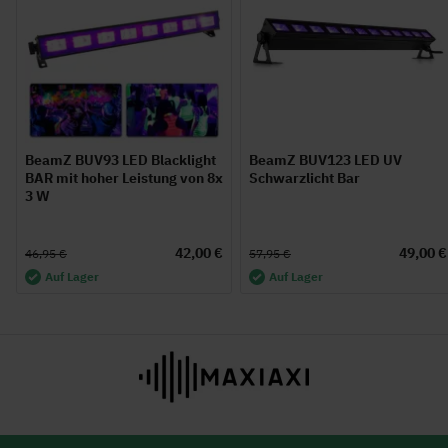
BeamZ BUV93 LED Blacklight
BeamZ BUV123 LED UV
BAR mit hoher Leistung von 8x
Schwarzlicht Bar
3 W
42,00 €
49,00 €
46,95 €
57,95 €
Auf Lager
Auf Lager