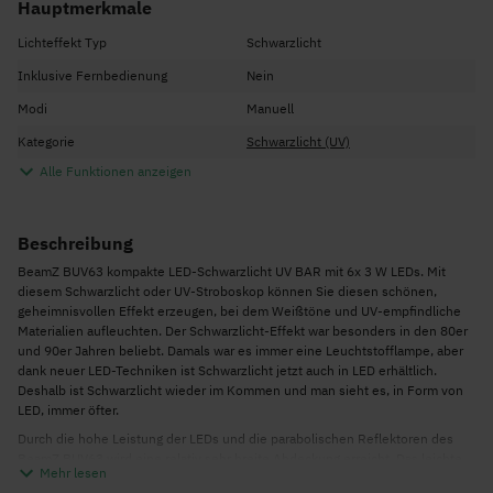
Hauptmerkmale
Lichteffekt Typ
Schwarzlicht
Inklusive Fernbedienung
Nein
Modi
Manuell
Kategorie
Schwarzlicht (UV)
Alle Funktionen anzeigen
Beschreibung
BeamZ BUV63 kompakte LED-Schwarzlicht UV BAR mit 6x 3 W LEDs. Mit
diesem Schwarzlicht oder UV-Stroboskop können Sie diesen schönen,
geheimnisvollen Effekt erzeugen, bei dem Weißtöne und UV-empfindliche
Materialien aufleuchten. Der Schwarzlicht-Effekt war besonders in den 80er
und 90er Jahren beliebt. Damals war es immer eine Leuchtstofflampe, aber
dank neuer LED-Techniken ist Schwarzlicht jetzt auch in LED erhältlich.
Deshalb ist Schwarzlicht wieder im Kommen und man sieht es, in Form von
LED, immer öfter.
Durch die hohe Leistung der LEDs und die parabolischen Reflektoren des
BeamZ BUV63 wird eine relativ sehr breite Abdeckung erreicht. Das leichte
Mehr lesen
Gehäuse sorgt dafür, dass diese Schwarzlicht-UV-BAR BUV63 sowohl für die