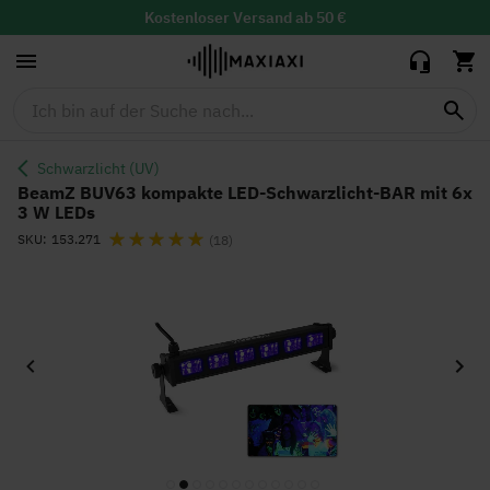
Schwarzlicht-
Kostenloser
Versand ab 50 €
39,95 €
35,00 €
BAR mit 6x 3 W
30 Tage Widerrufsrecht mit
kostenloser
Rücksendung
LEDs
Lieferzeit: 1-2 Werktage
Schwarzlicht (UV)
BeamZ BUV63 kompakte LED-Schwarzlicht-BAR mit 6x
3 W LEDs
Bewertung:
SKU
153.271
(18)
Zum
Ende
der
Bildgalerie
springen
Zum