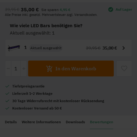
Anfang
35,00 €
39,95 €
Auf Lager
Sie sparen
4,95 €
der
Alle Preise inkl. gesetzl. Mehrwertsteuer zzgl. Versandkosten.
Bildgalerie
springen
Wie viele LED Bars benötigen Sie?
Aktuell ausgewählt: 1
1
39,95 €
35,00 €
Aktuell ausgewählt
-
+
In den Warenkorb
Tiefstpreisgarantie
Lieferzeit 1-2 Werktage
30 Tage Widerrufsrecht mit kostenloser Rücksendung
Kostenloser Versand ab 50 €
Details
Weitere Informationen
Downloads
Bewertungen