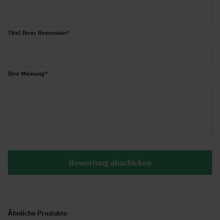
star
stars
stars
stars
stars
Titel Ihrer Rezension
Ihre Meinung
Bewertung abschicken
Ähnliche Produkte