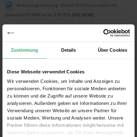
Englisch, Niederländisch, Deutsch,
Sprache Bedienungsanleitung
Bedienungsanleitung - BeamZ BUV63 kompakte LED-
Französisch, Spanisch
Schwarzlicht-BAR mit 6x 3 W LEDs
(392.55 kB)
Bewertungen
Bewertung:
9.9
/10
Zustimmung
Details
Über Cookies
(18)
Bewertung schreiben
Diese Webseite verwendet Cookies
Prima Schwarzlicht
Wir verwenden Cookies, um Inhalte und Anzeigen zu
Bewertung von
Sebastiaan
am
10.11.23
100%
personalisieren, Funktionen für soziale Medien anbieten
Verifizierter Käufer
zu können und die Zugriffe auf unsere Website zu
Dieses Schwarzlicht liefert prima Licht, wir haben es verwendet, um
analysieren. Außerdem geben wir Informationen zu Ihrer
unsere Halloween-Anzeige auszuleuchten, was fantastisch geklappt
Verwendung unserer Website an unsere Partner für
hat.
soziale Medien, Werbung und Analysen weiter. Unsere
Geschrieben für
BeamZ BUV63 kompakte LED-Schwarzlicht-
Partner führen diese Informationen möglicherweise mit
BAR mit 6x 3 W LEDs
weiteren Daten zusammen, die Sie ihnen bereitgestellt