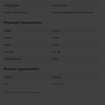
Gewicht: 0,5 kg
Kühlungsart
Konvektion
Strom-Stecker Typ
Festes Netzkabel 3c mit Stecker
Physische Eigenschaften
Länge
36 cm
Breite
5 cm
Höhe
5 cm
Gewicht
0,7 kg
Außenbereich
Nein
Weitere Eigenschaften
Marke
BeamZ
SKU
153.271
EAN Code
8715693301540
Alle Funktionen anzeigen
Garantie
2 Jahre