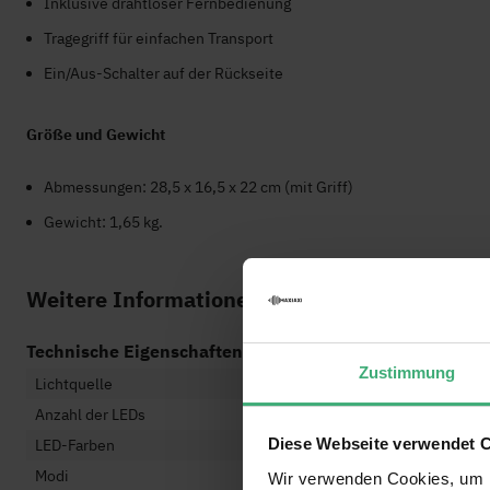
Inklusive drahtloser Fernbedienung
Tragegriff für einfachen Transport
Ein/Aus-Schalter auf der Rückseite
Größe und Gewicht
Abmessungen: 28,5 x 16,5 x 22 cm (mit Griff)
Gewicht: 1,65 kg.
Weitere Informationen
-
Technische Eigenschaften
Zustimmung
Lichtquelle
3-in
Anzahl der LEDs
3 L
Diese Webseite verwendet 
LED-Farben
Rot,
Modi
Auto
Wir verwenden Cookies, um I