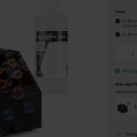
Inhalt
1x BeamZ B300LED Seifenblasenmaschine - ideal für Partys - mit RGB
LEDs u
1x B
Auf La
Wie viel F
Aktuell au
1
Tiefst