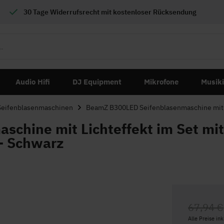
30 Tage Widerrufsrecht mit
kostenloser
Rücksendung
Audio Hifi
DJ Equipment
Mikrofone
Musik
Seifenblasenmaschinen
BeamZ B300LED Seifenblasenmaschine mit Li
chine mit Lichteffekt im Set mit
 - Schwarz
67,94 €
Alle Preise in