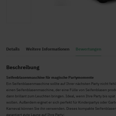
Zum
Anfang
der
Bildgalerie
Details
Weitere Informationen
Bewertungen
springen
Beschreibung
Seifenblasenmaschine für magische Partymomente
Ein Seifenblasenmaschine sollte auf Ihrer nächsten Party nicht 
einen Seifenblasenmaschine, der eine Fülle von Seifenblasen prod
dann brillant zum Leuchten bringen. Ideal, wenn Ihre Party bis spät
wollen. Außerdem eignet er sich perfekt für Kinderpartys oder Gar
Karneval können Sie ihn verwenden. Dieses kompakte Seifenblasenm
garantiert gute Laune auf Ihre Party;