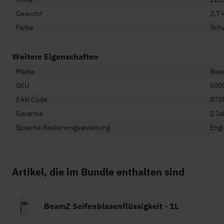
Gewicht
2,7 
Farbe
Sch
Weitere Eigenschaften
Marke
Bea
SKU
600
EAN Code
872
Garantie
2 Ja
Sprache Bedienungsanleitung
Engl
Artikel, die im Bundle enthalten sind
BeamZ Seifenblasenflüssigkeit - 1L