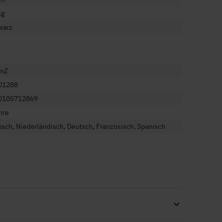
kg
warz
mZ
01288
0105712869
hre
isch, Niederländisch, Deutsch, Französisch, Spanisch