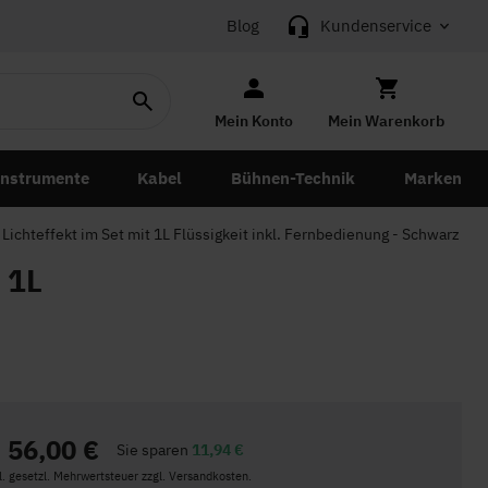
Blog
Kundenservice
Mein Konto
Mein Warenkorb
instrumente
Kabel
Bühnen-Technik
Marken
chteffekt im Set mit 1L Flüssigkeit inkl. Fernbedienung - Schwarz
 1L
56,00 €
Sie sparen
11,94 €
kl. gesetzl. Mehrwertsteuer zzgl. Versandkosten.