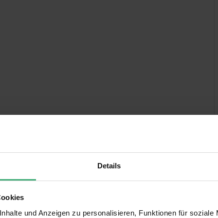
+
Details
-1 LED
EDs
Cookies
 Grün, Blau
matik-Modi, Manuell
nhalte und Anzeigen zu personalisieren, Funktionen für soziale