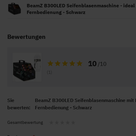
BeamZ B300LED Seifenblasenmaschine - ideal f
Fernbedienung - Schwarz
Bewertungen
10
/10
Bewertung:
(1)
Sie
BeamZ B300LED Seifenblasenmaschine mit Lich
bewerten:
Fernbedienung - Schwarz
Gesamtbewertung
1
2
3
4
5