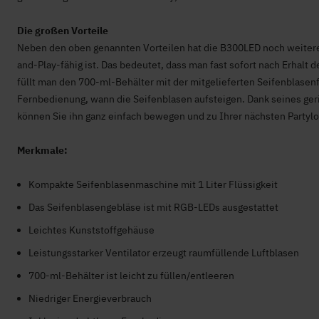
Die großen Vorteile
Neben den oben genannten Vorteilen hat die B300LED noch weitere P
and-Play-fähig ist. Das bedeutet, dass man fast sofort nach Erhal
füllt man den 700-ml-Behälter mit der mitgelieferten Seifenblasen
Fernbedienung, wann die Seifenblasen aufsteigen. Dank seines geri
können Sie ihn ganz einfach bewegen und zu Ihrer nächsten Partyl
Merkmale:
Kompakte Seifenblasenmaschine mit 1 Liter Flüssigkeit
Das Seifenblasengebläse ist mit RGB-LEDs ausgestattet
Leichtes Kunststoffgehäuse
Leistungsstarker Ventilator erzeugt raumfüllende Luftblasen
700-ml-Behälter ist leicht zu füllen/entleeren
Niedriger Energieverbrauch