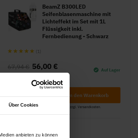
BeamZ B300LED
Seifenblasenmaschine mit
Lichteffekt im Set mit 1L
Flüssigkeit inkl.
Fernbedienung - Schwarz
(1)
56,00 €
67,94 €
Auf Lager
In den Warenkorb
Über Cookies
Alle Preise inkl. gesetzl. Mehrwertsteuer zzgl. Versandkosten.
Tiefstpreisgarantie
 Medien anbieten zu können