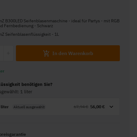
nd Fernbedienung - Schwarz
eamZ Seifenblasenflüssigkeit - 1L
In den Warenkorb
ger
lüssigkeit benötigen Sie?
sgewählt: 1 liter
 liter
67,94 €
56,00 €
Aktuell ausgewählt
preisgarantie