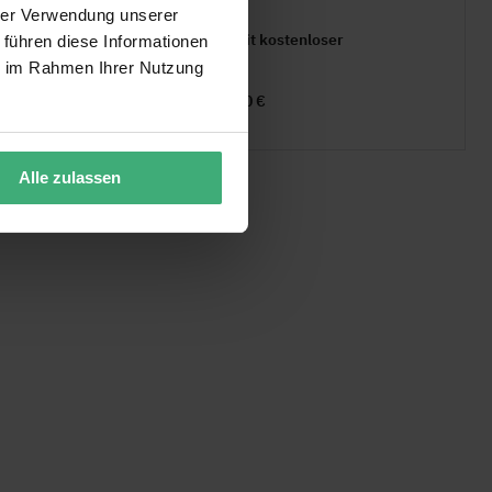
Lieferzeit 1-2 Werktage
hrer Verwendung unserer
30 Tage Widerrufsrecht mit kostenloser
 führen diese Informationen
Rücksendung
ie im Rahmen Ihrer Nutzung
Kostenloser Versand ab 50 €
Alle zulassen