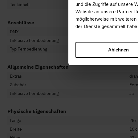
und die Zugriffe auf unsere 
Tankinhalt
700
Website an unsere Partner fü
möglicherweise mit weiteren
Anschlüsse
der Dienste gesammelt habe
DMX
Nei
Inklusive Fernbedienung
Ja
Typ Fernbedienung
Drah
Ablehnen
Allgemeine Eigenschaften
Extras
drah
Zubehör
Fer
Inklusive Fernbedienung
Ja
Physische Eigenschaften
Länge
28 
Breite
16 
Höhe
22 