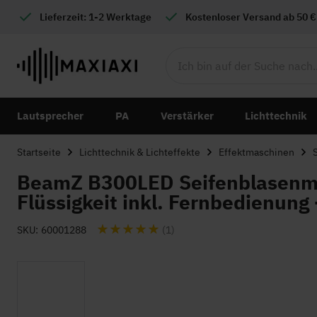
Lieferzeit: 1-2 Werktage
Kostenloser
Versand ab 50 €
Lautsprecher
PA
Verstärker
Lichttechnik
Startseite
Lichttechnik & Lichteffekte
Effektmaschinen
BeamZ B300LED Seifenblasenmas
Flüssigkeit inkl. Fernbedienung
Bewertung:
SKU
60001288
(1)
Zum
Ende
der