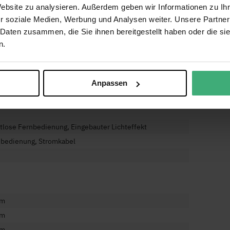
Website zu analysieren. Außerdem geben wir Informationen zu I
ml
r soziale Medien, Werbung und Analysen weiter. Unsere Partner
 Daten zusammen, die Sie ihnen bereitgestellt haben oder die s
n.
n
tlos
Anpassen
tlose Fernbedienung, Eingebauter Lichteffekt
nbedienung, Stromkabel
cm
cm
cm