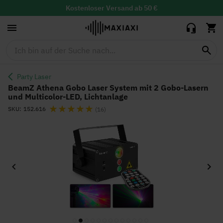
System mit 2
Gobo-Lasern
Kostenloser
Versand ab 50 €
49,95 €
43,00 €
und Multicolor-
30 Tage Widerrufsrecht mit
kostenloser
Rücksendung
LED,
Lieferzeit: 1-2 Werktage
Lichtanlage
Party Laser
BeamZ Athena Gobo Laser System mit 2 Gobo-Lasern
und Multicolor-LED, Lichtanlage
Bewertung:
SKU
152.616
(16)
Zum
Ende
der
Bildgalerie
springen
Zum