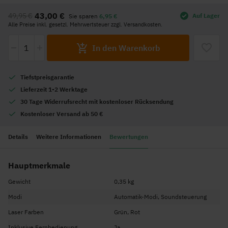
Anfang
43,00 €
49,95 €
Auf Lager
Sie sparen
6,95 €
der
Alle Preise inkl. gesetzl. Mehrwertsteuer zzgl. Versandkosten.
Bildgalerie
-
+
springen
In den Warenkorb
Tiefstpreisgarantie
Lieferzeit 1-2 Werktage
30 Tage Widerrufsrecht mit kostenloser Rücksendung
Kostenloser Versand ab 50 €
Details
Weitere Informationen
Bewertungen
Hauptmerkmale
Gewicht
0,35 kg
Modi
Automatik-Modi, Soundsteuerung
Laser Farben
Grün, Rot
Inklusive Fernbedienung
Ja