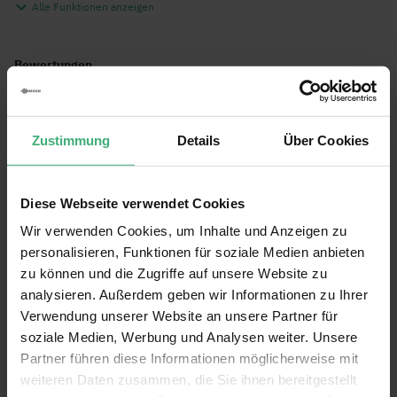
EAN Code
8715693327748
Alle Funktionen anzeigen
Anschlussspannung: 5V (über USB)
Garantie
2 Jahre
Abmessungen und Gewicht
Abmessungen: 110 x 75 x 60 mm
Englisch, Niederländisch, Deutsch,
Sprache Bedienungsanleitung
Bewertungen
Französisch, Spanisch
Gewicht: 0,35 kg
Bewertung:
9.6
/10
Zustimmung
Details
Über Cookies
(16)
Bewertung schreiben
Diese Webseite verwendet Cookies
Beamz Athena
Bewertung von
Marc
am
19.02.24
100%
Wir verwenden Cookies, um Inhalte und Anzeigen zu
Verifizierter Käufer
personalisieren, Funktionen für soziale Medien anbieten
Ich bin super zufrieden mit dem Laser, habe vor kurzem 7 für Freunde
zu können und die Zugriffe auf unsere Website zu
und Familie bestellt, sie waren auch sehr begeistert vom Effekt eines
analysieren. Außerdem geben wir Informationen zu Ihrer
so kleinen Lasers.
Verwendung unserer Website an unsere Partner für
Geschrieben für
BeamZ Athena Gobo Laser System mit 2
soziale Medien, Werbung und Analysen weiter. Unsere
Gobo-Lasern und Multicolor-LED, Lichtanlage
Partner führen diese Informationen möglicherweise mit
weiteren Daten zusammen, die Sie ihnen bereitgestellt