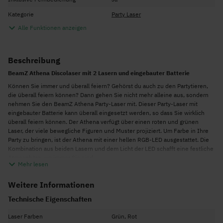
Kategorie
Party Laser
Alle Funktionen anzeigen
Beschreibung
BeamZ Athena Discolaser mit 2 Lasern und eingebauter Batterie
Können Sie immer und überall feiern? Gehörst du auch zu den Partytieren,
die überall feiern können? Dann gehen Sie nicht mehr alleine aus, sondern
nehmen Sie den BeamZ Athena Party-Laser mit. Dieser Party-Laser mit
eingebauter Batterie kann überall eingesetzt werden, so dass Sie wirklich
überall feiern können. Der Athena verfügt über einen roten und grünen
Laser, der viele bewegliche Figuren und Muster projiziert. Um Farbe in Ihre
Party zu bringen, ist der Athena mit einer hellen RGB-LED ausgestattet. Die
Kombination aus beiden Lasern und dem Licht der LED schafft eine festliche
Atmosphäre, wo immer Sie sind.
Mehr lesen
Laser-Effekt
Der Lasereffekt der Athena wird durch einen roten 100mW und einen grünen
Weitere Informationen
50mW Laser erzielt. Die Laserstrahlen der Lasermodule werden in coole
Technische Eigenschaften
bewegte Muster und Figuren umgewandelt. Die Athena verfügt über
insgesamt 32 verschiedene Muster für eine dynamische und
Laser Farben
Grün, Rot
abwechslungsreiche Lasershow.