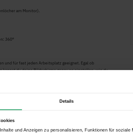
enlöcher am Monitor).
en: 360°
n und für fast jeden Arbeitsplatz geeignet. Egal ob
 kannst du deine Bildschirme genau so einstellen, wie du
Details
.187
o Hifi
,
Monitor Halterungen
,
Marken
,
Audizio
,
Audizio
Cookies
tor Halterungen
nhalte und Anzeigen zu personalisieren, Funktionen für soziale
zio