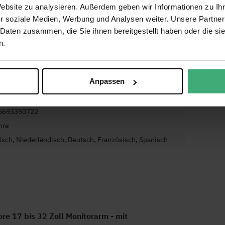
Website zu analysieren. Außerdem geben wir Informationen zu I
itor Arm
r soziale Medien, Werbung und Analysen weiter. Unsere Partner
oll (43 cm)
 Daten zusammen, die Sie ihnen bereitgestellt haben oder die s
oll (81 cm)
n.
 75, 100 x 100
 und Neigbar
Anpassen
nitor
elmanagement, Gasdruckfeder
5693350722
hre
isch, Niederländisch, Deutsch, Französisch, Spanisch
e 17 bis 32 Zoll Monitorarm - mit