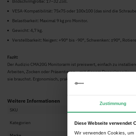
Bildschirmgröße: 17–32 Zoll.
VESA-Kompatibilität: 75x75 oder 100x100 (das sind die Schraub
Belastbarkeit: Maximal 9 kg pro Monitor.
Gewicht: 4,7 kg.
Verstellbarkeit: Neigen: +90° bis -90°, Schwenken: ±90°, Rotier
Fazit:
Der Audizio CMA20G Monitorarm ist preiswert, einfach zu installiere
Arbeiten, Zocken oder Präsentieren – mit diesem Doppelmonitorarm
sie brauchst. Ergonomisch, praktisch, ordentlich – einfach perfekt!
Weitere Informationen
Zustimmung
SKU
129
Audi
Kategorien
Diese Webseite verwendet 
Moni
Wir verwenden Cookies, um I
Marke
Audi