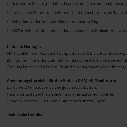
Gasfedern: Sie sorgen dafür, dass sich die Monitore leicht beweg
Für fast alle Monitore: Funktioniert mit Bildschirmen von 17 bis 32
Belastbar: Jeder Arm hält Bildschirme bis zu 9 kg.
360° drehbar: Drehe, neige oder schwenke die Bildschirme, wie du
Einfache Montage:
Mit Tischklemme: Passt auf Tischplatten von 1 bis 7,5 cm Dicke – pe
Zum Bohren: Für extra Stabilität kannst du die Arme direkt befestig
Ordnung ist das halbe Leben: Dank eines eingebauten Kabelmanag
Anwendungsbereiche für den Audizio CMA20G Monitorarm
Büroarbeit: Für bequemes und gesundes Arbeiten.
-
Heimarbeitsplätze: Platz sparen und alles aufgeräumt halten.
Gamer & Kreative: Für flexible Bildschirmeinstellungen.
Technische Details: