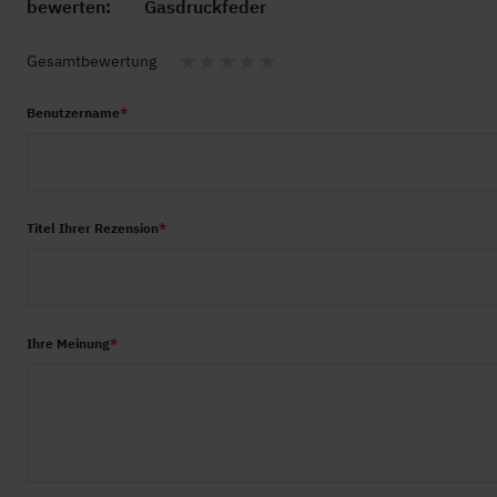
bewerten:
Gasdruckfeder
Gesamtbewertung
1
2
3
4
5
Benutzername
star
stars
stars
stars
stars
Titel Ihrer Rezension
Ihre Meinung