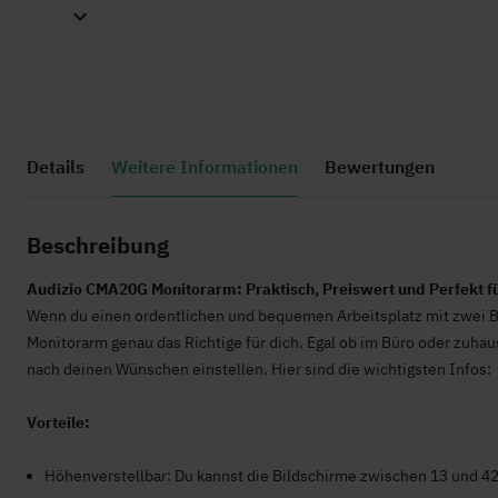
Zum
Anfang
Details
Weitere Informationen
Bewertungen
der
Bildgalerie
springen
Beschreibung
Audizio CMA20G Monitorarm: Praktisch, Preiswert und Perfekt f
Wenn du einen ordentlichen und bequemen Arbeitsplatz mit zwei B
Monitorarm genau das Richtige für dich. Egal ob im Büro oder zuha
nach deinen Wünschen einstellen. Hier sind die wichtigsten Infos:
Vorteile:
Höhenverstellbar: Du kannst die Bildschirme zwischen 13 und 42