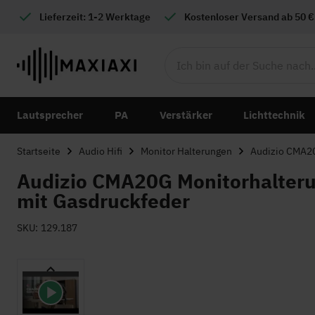
Lieferzeit: 1-2 Werktage
Kostenloser
Versand ab 50 €
Lautsprecher
PA
Verstärker
Lichttechnik
Startseite
Audio Hifi
Monitor Halterungen
Audizio CMA20
Audizio CMA20G Monitorhalterun
mit Gasdruckfeder
SKU
129.187
Zum
Ende
der