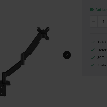
Auf La
Tiefst
Liefe
30 Ta
Koste