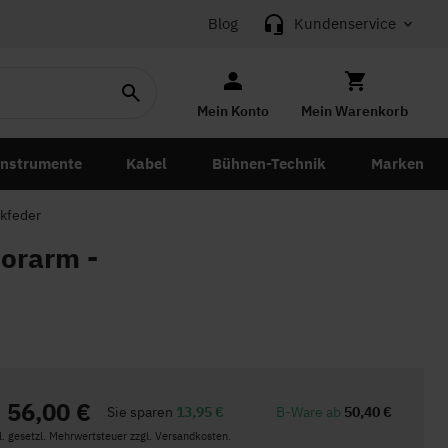
Blog
Kundenservice
Mein Konto
Mein Warenkorb
instrumente
Kabel
Bühnen-Technik
Marken
ckfeder
torarm -
56,00 €
Sie sparen
13,95 €
B-Ware ab
50,40 €
kl. gesetzl. Mehrwertsteuer zzgl. Versandkosten.