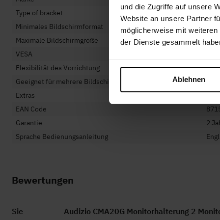
und die Zugriffe auf unsere 
Type of bracket
Mon
Website an unsere Partner fü
Minimales Bildschirmformat
17 Z
möglicherweise mit weiteren
Maximale Bildschirmgröße
32 Z
der Dienste gesammelt habe
VESA
75 x
Flexibilität des Vorrichtung
Dreh
Ablehnen
Geeignet für mehrere Bildschirme
2 Mo
Extras
Kab
EAN Code
871
Garantie
2 Ja
Sprache Bedienungsanleitung
Engl
Bewertungen
Sie
Audizio CMA20G Monitorhalterung 2 Monitor