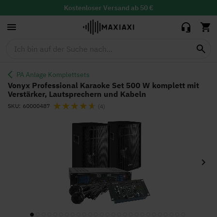
Karaoke Set
500 W
Kostenloser
Versand ab 50 €
395,65 €
329,00 €
komplett mit
30 Tage Widerrufsrecht mit
kostenloser
Rücksendung
Verstärker,
Lieferzeit: 1-2 Werktage
Lautsprechern
und Kabeln
PA Anlage Komplettsets
Vonyx Professional Karaoke Set 500 W komplett mit
Verstärker, Lautsprechern und Kabeln
Bewertung:
SKU
60000487
(4)
Zum
Ende
der
Bildgalerie
springen
Zum