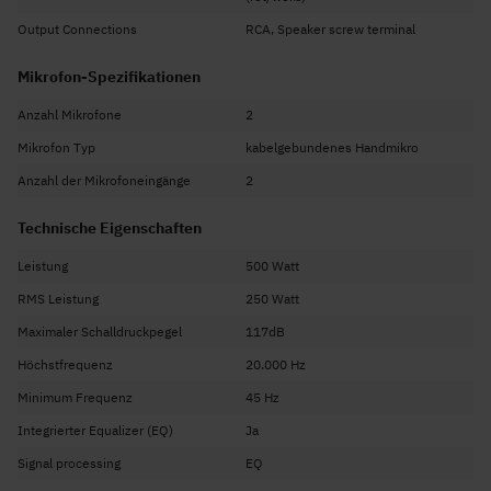
Output Connections
RCA, Speaker screw terminal
Mikrofon-Spezifikationen
Anzahl Mikrofone
2
Mikrofon Typ
kabelgebundenes Handmikro
Anzahl der Mikrofoneingänge
2
Technische Eigenschaften
Leistung
500 Watt
RMS Leistung
250 Watt
Maximaler Schalldruckpegel
117dB
Höchstfrequenz
20.000 Hz
Minimum Frequenz
45 Hz
Integrierter Equalizer (EQ)
Ja
Signal processing
EQ