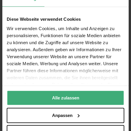
Garantie
2 Jahre
Artikel, die im Bundle enthalten sind
Englisch, Niederländisch, Deutsch,
Sprache Bedienungsanleitung
Diese Webseite verwendet Cookies
Französisch, Spanisch
Vonyx Audio-Kabel: 2x RCA - 2x RCA 1,2 m
Wir verwenden Cookies, um Inhalte und Anzeigen zu
personalisieren, Funktionen für soziale Medien anbieten
Vonyx Audiokabel: 2x RCA / Cinch - 1x 3,5 mm
zu können und die Zugriffe auf unsere Website zu
Klinke 1,5 m
analysieren. Außerdem geben wir Informationen zu Ihrer
Verwendung unserer Website an unsere Partner für
Vonyx STM-2211B 4-Kanal-Mischpult - Schwarz
soziale Medien, Werbung und Analysen weiter. Unsere
Partner führen diese Informationen möglicherweise mit
weiteren Daten zusammen, die Sie ihnen bereitgestellt
Vonyx SL10 PA-Lautsprecher 10" 500 W
haben oder die sie im Rahmen Ihrer Nutzung der Dienste
gesammelt haben.
SkyTec 2 x 250 W DJ-PA-Verstärker SPL500 mit
Alle zulassen
EQ
Anpassen
PD Connex 0,75 mm2 Lautsprecherkabel, 10 m