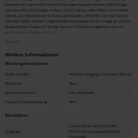
komplett und kann sofort nach Erhalt angeschlossen werden. Das Einzige,
was Sie selbst hinzufügen müssen, ist ein Laptop oder Tablet, um Karaoke-
Videos, zum Beispiel auf YouTube, abzuspielen. Schließen Sie den Laptop
oder das Tablet mit dem mitgelieferten Audiokabel an die Anlage an und der
Singspaß kann beginnen! Da das Set mit 2 Mikrofonen geliefert wird, ist
gemeinsames Singen möglich.
Das Set verfügt über ein kompaktes Mischpult, mit dem das Signal der
Mehr
Audioquelle (Tablet, Laptop usw.) mit dem Signal der beiden Mikrofone
gemischt werden kann. Dadurch wird eine Mischung aus Musik und Gesang
Weitere Informationen
erzeugt, die an den 500-W-Verstärker übertragen wird. Der SPL500-
Verstärker verstärkt das Signal und sendet es an die beiden 10"-
Wiedergabeoptionen
Lautsprecher mit einer Leistung von jeweils 250 W. Sie müssen also nicht
befürchten, dass Ihr Gesang nicht gehört wird. Mit dem Audiokabelsatz
Audio-Quellen
Mikrofon-Eingang, Line-Input, Phono
können Sie fast alle Audiogeräte direkt anschließen.
Bluetooth
Nein
Bestellen Sie jetzt dieses tolle Karaoke-Set, laden Sie Ihre Familie und
Freunde ein und singen Sie wie ein Star!
Bluetooth Version
Kein Bluetooth
Inklusive Fernbedienung
Nein
Anschlüsse
3.5mm Klinke, 6.3mm Klinke,
Eingänge
RCA/Cinch, Lautsprecherkabel
(rot/weiß)