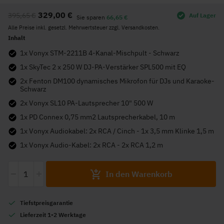
Anfang
329,00 €
395,65 €
Auf Lager
der
Sie sparen
66,65 €
Alle Preise inkl. gesetzl. Mehrwertsteuer zzgl. Versandkosten.
Bildgalerie
Inhalt
springen
1x Vonyx STM-2211B 4-Kanal-Mischpult - Schwarz
1x SkyTec 2 x 250 W DJ-PA-Verstärker SPL500 mit EQ
2x Fenton DM100 dynamisches Mikrofon für DJs und Karaoke-
Schwarz
2x Vonyx SL10 PA-Lautsprecher 10" 500 W
1x PD Connex 0,75 mm2 Lautsprecherkabel, 10 m
1x Vonyx Audiokabel: 2x RCA / Cinch - 1x 3,5 mm Klinke 1,5 m
1x Vonyx Audio-Kabel: 2x RCA - 2x RCA 1,2 m
-
+
In den Warenkorb
Tiefstpreisgarantie
Lieferzeit 1-2 Werktage