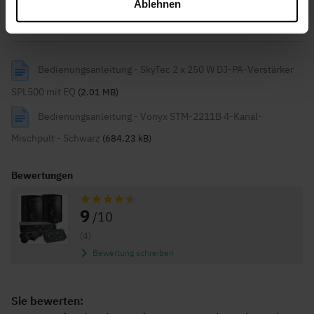
Ablehnen
Fenton DM100 dynamisches Mikrofon für DJs
und Karaoke- Schwarz
Bedienungsanleitung - SkyTec 2 x 250 W DJ-PA-Verstärker
SPL500 mit EQ
(2.01 MB)
Bedienungsanleitung - Vonyx STM-2211B 4-Kanal-
Mischpult - Schwarz
(684.23 kB)
Bewertungen
Bewertung:
9
/10
(4)
Bewertung schreiben
Sie bewerten: