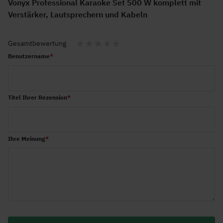
Vonyx Professional Karaoke Set 500 W komplett mit
Verstärker, Lautsprechern und Kabeln
Gesamtbewertung
1
2
3
4
5
Benutzername
star
stars
stars
stars
stars
Titel Ihrer Rezension
Ihre Meinung