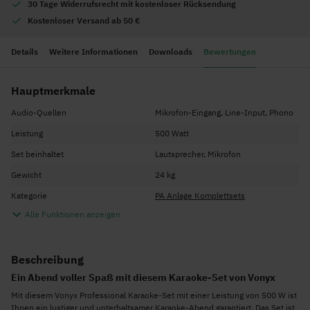
30 Tage Widerrufsrecht mit kostenloser Rücksendung
Kostenloser Versand ab 50 €
Details
Weitere Informationen
Downloads
Bewertungen
Hauptmerkmale
Audio-Quellen
Mikrofon-Eingang, Line-Input, Phono
Leistung
500 Watt
Set beinhaltet
Lautsprecher, Mikrofon
Gewicht
24 kg
Kategorie
PA Anlage Komplettsets
Alle Funktionen anzeigen
Beschreibung
Ein Abend voller Spaß mit diesem Karaoke-Set von Vonyx
Mit diesem Vonyx Professional Karaoke-Set mit einer Leistung von 500 W ist
Ihnen ein lustiger und unterhaltsamer Karaoke-Abend garantiert. Das Set ist