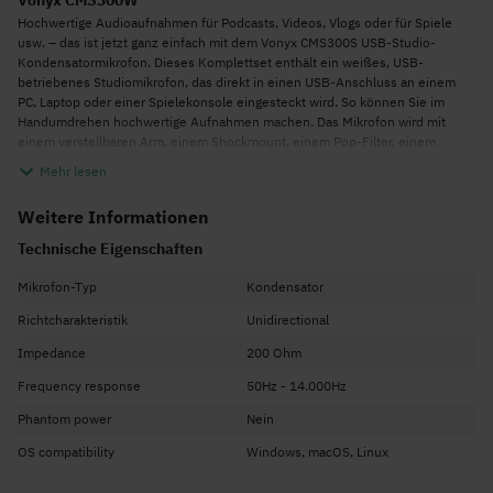
Vonyx CMS300W
Hochwertige Audioaufnahmen für Podcasts, Videos, Vlogs oder für Spiele
usw. – das ist jetzt ganz einfach mit dem Vonyx CMS300S USB-Studio-
Kondensatormikrofon. Dieses Komplettset enthält ein weißes, USB-
betriebenes Studiomikrofon, das direkt in einen USB-Anschluss an einem
PC, Laptop oder einer Spielekonsole eingesteckt wird. So können Sie im
Handumdrehen hochwertige Aufnahmen machen. Das Mikrofon wird mit
einem verstellbaren Arm, einem Shockmount, einem Pop-Filter, einem
Windschutz und natürlich einem USB-Kabel geliefert. Kurzum, ein
Mehr lesen
komplettes Set, mit dem Sie sofort loslegen können.
Mikrofon mit USB-Anschluss für PC und Studio
Weitere Informationen
Das Schöne am CMS300W ist, dass es direkt an einen PC angeschlossen
Technische Eigenschaften
werden kann. Natürlich ist das CMS300W auch ein perfektes Mikrofon mit
USB-Anschluss für einen Laptop. Stecken Sie es einfach in den USB-
Mikrofon-Typ
Kondensator
Anschluss und es wird automatisch erkannt. Darüber hinaus ist das
CMS300W auch ein perfektes Mikrofon mit USB-Anschluss für ein Studio.
Richtcharakteristik
Unidirectional
Sie machen beispielsweise großartige Gesangaufnahmen in einer sehr
Impedance
200 Ohm
hohen Qualität. Sind Sie ein Gamer? Das CMS300W ist auch ideal als
Mikrofon mit USB-Anschluss für eine Playstation oder Xbox geeignet.
Frequency response
50Hz - 14.000Hz
Studiomikrofon mit Ständer
Phantom power
Nein
Das CMS300W wird mit einem verstellbaren Ständer geliefert, der einfach an
OS compatibility
Windows, macOS, Linux
einen Tisch oder Schreibtisch geklemmt werden kann. Das Mikrofon lässt
sich mit diesem Ständer nicht nur leicht in der Höhe verstellen, sondern