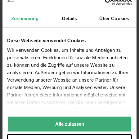
Anschluss: USB
Weitere Eigenschaften
Frequenzbereich: 30 Hz – 20 kHz
Marke
Vonyx
Zustimmung
Details
Über Cookies
Empfindlichkeit: -37 dB (± 2 dB)
SKU
173.516
Max. Schalldruckpegel: 120 dB
EAN Code
8715693320206
Alle Funktionen anzeigen
Nierencharakteristik
Diese Webseite verwendet Cookies
Garantie
2 Jahre
Anschlussspannung: 5 Volt (über USB)
Wir verwenden Cookies, um Inhalte und Anzeigen zu
Maße und Gewicht
Englisch, Niederländisch, Deutsch,
Sprache Bedienungsanleitung
personalisieren, Funktionen für soziale Medien anbieten
Bedienungsanleitung - Vonyx CMS300W USB-
Französisch, Spanisch
Abmessungen: 480 x 280 x 75 mm
zu können und die Zugriffe auf unsere Website zu
Studiomikrofon mit verstellbarem Arm – weiß
(207.21 kB)
Gewicht: 1,95 kg
analysieren. Außerdem geben wir Informationen zu Ihrer
Verwendung unserer Website an unsere Partner für
Bewertungen
soziale Medien, Werbung und Analysen weiter. Unsere
Partner führen diese Informationen möglicherweise mit
Bewertung:
9.5
weiteren Daten zusammen, die Sie ihnen bereitgestellt
/10
haben oder die sie im Rahmen Ihrer Nutzung der Dienste
(7)
gesammelt haben.
Bewertung schreiben
Alle zulassen
Tadelloses Service