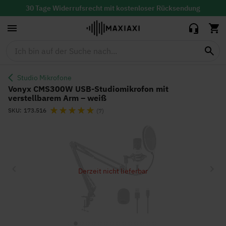
Studiomikrofon
47,95 €
37,00 €
mit
30 Tage Widerrufsrecht mit
kostenloser
Rücksendung
verstellbarem
Lieferzeit: 1-2 Werktage
Arm – weiß
Studio Mikrofone
Vonyx CMS300W USB-Studiomikrofon mit
verstellbarem Arm – weiß
Bewertung:
SKU
173.516
(7)
Zum
Ende
der
Bildgalerie
Derzeit nicht lieferbar
springen
Zum