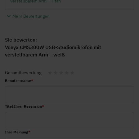
verstellbarem Arm – Titan
Mehr Bewertungen
Sie bewerten:
Vonyx CMS300W USB-Studiomikrofon mit
verstellbarem Arm – weiß
Gesamtbewertung
1
2
3
4
5
Benutzername
star
stars
stars
stars
stars
Titel Ihrer Rezension
Ihre Meinung