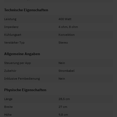
Technische Eigenschaften
Leistung
400 Watt
Impedanz
4 ohm, 8 ohm
Kühlungsart
Konvektion
Verstärker Typ
Stereo
Allgemeine Angaben
Steuerung per App
Nein
Zubehör
Stromkabel
Inklusive Fernbedienung
Nein
Physische Eigenschaften
Länge
28,5 cm
Breite
27 cm
Höhe
9,8 cm