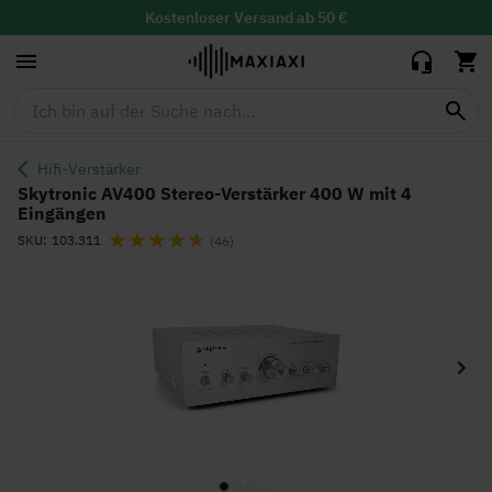
Verstärker 400
99,95 €
79,90 €
W mit 4
Kostenloser
Versand ab 50 €
Eingängen
30 Tage Widerrufsrecht mit
kostenloser
Rücksendung
Tiefstpreisgarantie
Hifi-Verstärker
Skytronic AV400 Stereo-Verstärker 400 W mit 4
Eingängen
Bewertung:
SKU
103.311
(46)
Zum
Ende
der
Bildgalerie
springen
Zum