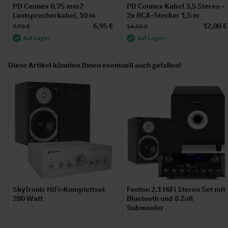
PD Connex 0,75 mm2
PD Connex Kabel 3,5 Stereo -
Lautsprecherkabel, 10 m
2x RCA-Stecker 1,5 m
6,95 €
12,00 €
7,95 €
14,50 €
Auf Lager
Auf Lager
Diese Artikel könnten Ihnen eventuell auch gefallen!
SkyTronic HiFi-Komplettset
Fenton 2.1 HiFi Stereo Set mit
280 Watt
Bluetooth und 8 Zoll
Subwoofer