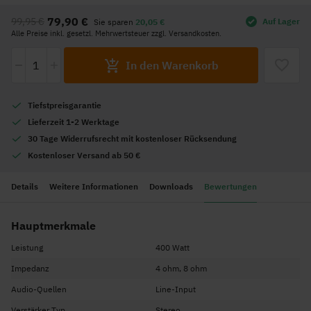
Anfang
79,90 €
99,95 €
Auf Lager
Sie sparen
20,05 €
der
Alle Preise inkl. gesetzl. Mehrwertsteuer zzgl. Versandkosten.
Bildgalerie
-
+
springen
In den Warenkorb
Tiefstpreisgarantie
Lieferzeit 1-2 Werktage
30 Tage Widerrufsrecht mit kostenloser Rücksendung
Kostenloser Versand ab 50 €
Details
Weitere Informationen
Downloads
Bewertungen
Hauptmerkmale
Leistung
400 Watt
Impedanz
4 ohm, 8 ohm
Audio-Quellen
Line-Input
Verstärker Typ
Stereo