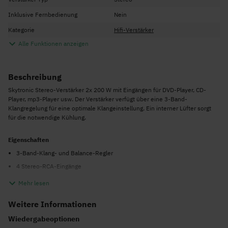
Inklusive Fernbedienung
Nein
Kategorie
Hifi-Verstärker
Alle Funktionen anzeigen
Beschreibung
Skytronic Stereo-Verstärker 2x 200 W mit Eingängen für DVD-Player, CD-
Player, mp3-Player usw. Der Verstärker verfügt über eine 3-Band-
Klangregelung für eine optimale Klangeinstellung. Ein interner Lüfter sorgt
für die notwendige Kühlung.
Eigenschaften
3-Band-Klang- und Balance-Regler
4 Stereo-RCA-Eingänge
Schraubverbindungen für Lautsprecher
Mehr lesen
Technische Daten
Weitere Informationen
Max. Leistung: 2x 200 Watt
Wiedergabeoptionen