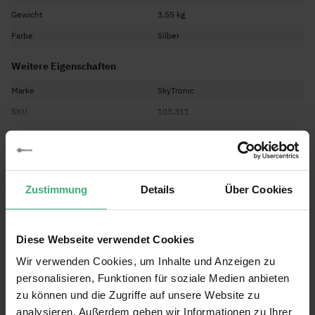
Gewicht
3,55 kg
Farbe
Silber
Weitere Eigenschaften
Marke
SkyTronic
SKU
103.311
EAN Code
8715693195408
Alle Funktionen anzeigen
Garantie
2 Jahre
Englisch, Niederländisch, Deutsch,
Sprache Bedienungsanleitung
Bedienungsanleitung - Skytronic Stereo-Verstärker 400 W
Französisch, Spanisch
Zustimmung
Details
Über Cookies
mit 4 Eingängen
(502.37 kB)
Diese Webseite verwendet Cookies
Bewertungen
Wir verwenden Cookies, um Inhalte und Anzeigen zu
Bewertung:
personalisieren, Funktionen für soziale Medien anbieten
9
/10
zu können und die Zugriffe auf unsere Website zu
(46)
analysieren. Außerdem geben wir Informationen zu Ihrer