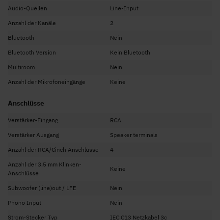
Leistung: 2x 50 Watt RMS
Audio-Quellen
Line-Input
Spannungsversorgung: 230 Vac/50 Hz
Anzahl der Kanäle
2
Impedanz: mindestens 4 Ohm
Bluetooth
Nein
Lüfter für Verstärkerkühlung
Bluetooth Version
Kein Bluetooth
Abmessungen und Gewicht
Multiroom
Nein
Abmessungen: 270 x 285 x 95 mm
Anzahl der Mikrofoneingänge
Keine
Gewicht: 3,1 kg
Anschlüsse
Verstärker-Eingang
RCA
Verstärker Ausgang
Speaker terminals
Anzahl der RCA/Cinch Anschlüsse
4
Anzahl der 3,5 mm Klinken-
Keine
Anschlüsse
Subwoofer (line)out / LFE
Nein
Phono Input
Nein
Strom-Stecker Typ
IEC C13 Netzkabel 3c