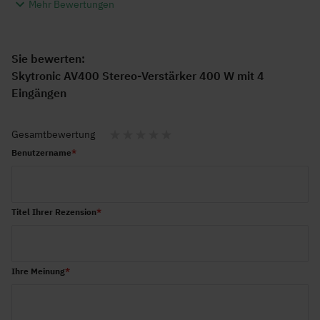
Mehr Bewertungen
Sie bewerten:
Skytronic AV400 Stereo-Verstärker 400 W mit 4
Eingängen
Gesamtbewertung
1
2
3
4
5
Benutzername
star
stars
stars
stars
stars
Titel Ihrer Rezension
Ihre Meinung