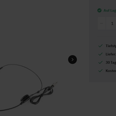
Auf La
Tiefst
Liefe
30 Ta
Koste