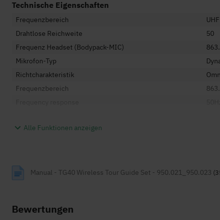
Technische Eigenschaften
Frequenzbereich
UHF
Drahtlose Reichweite
50
Frequenz Headset (Bodypack-MIC)
863
Mikrofon-Typ
Dyn
Richtcharakteristik
Omni
Frequenzbereich
863
Frequency response
50H
Number of channels
1
Alle Funktionen anzeigen
Allgemeine Eigenschaften
Anzahl Mikrofone
1
Manual - TG40 Wireless Tour Guide Set - 950.021_950.023
Mikrofon Typ
drah
(3
Extras
Ein/
Receiver Typ
Drah
Bewertungen
Batterie Typ
AA-B