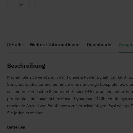
Zum
Anfang
Details
Weitere Informationen
Downloads
Bewer
der
Bildgalerie
springen
Beschreibung
Machen Sie sich verständlich mit diesem Power Dynamics TG40 To
Sprachdolmetscher und Seminare sind nur einige Beispiele, wo di
aus einem kompakten Sender mit Headset-Mikrofon und einem kom
problemlos mit zusätzlichen Power Dynamics TG40R-Empfängern erw
maximale Anzahl von Empfängern zu berücksichtigen. Egal wie gro
Sie jeden erreichen.
Batterien