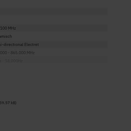
.100 MHz
amisch
-directional Electret
.000 - 865.000 MHz
z - 18.000Hz
tloses Headset
59.57 kB)
Aus-Schalter
tlos Empfänger
atterie