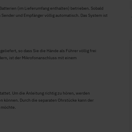
atterien (im Lieferumfang enthalten) betrieben. Sobald
ich Sender und Empfänger völlig automatisch. Das System ist
iefert, so dass Sie die Hände als Führer völlig frei
ern, ist der Mikrofonanschluss mit einem
attet. Um die Anleitung richtig zu hören, werden
n können. Durch die separaten Ohrstücke kann der
n möchte.
+