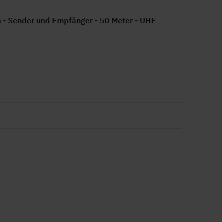
- Sender und Empfänger - 50 Meter - UHF
mm Klinke
mm Klinke
 cm
cm
 cm
 kg
warz
er Dynamics