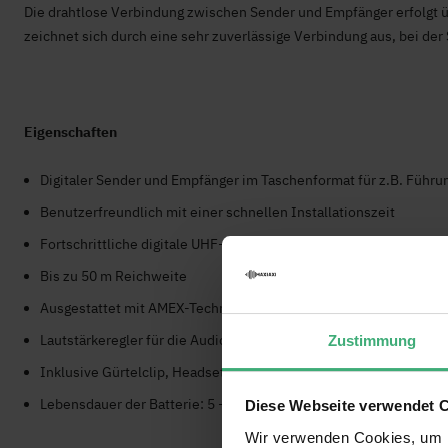
Die drahtlose Verbindung zwischen Sender und Empfänger erfolgt
zeichnet sich durch eine sehr zuverlässige Verbindung aus, bei de
Eigenschaften
Digitaler Sender und Empfänger im Taschenformat für z.B. Führu
Benutzerfreundlich mit einer schnellen Installationszeit
Fortschrittliche digitale UHF-Übertragungstechnik
Bis zu 50 m Reichweite
Ausgestattet mit AMEX-Technologie (Audio Compression-Extens
Lautstärkeregler für die Audioausgabe
Zustimmung
Inklusive Gürtelclip, Headset und 4x AA-Batterien
Lebensdauer der Batterie: 5 - 10 Stunden
Diese Webseite verwendet 
Wir verwenden Cookies, um I