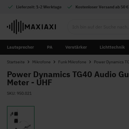
Lieferzeit: 1-2 Werktage
Kostenloser
Versand ab 50 €
Lautsprecher
PA
Verstärker
Lichttechnik
Startseite
Mikrofone
Funk Mikrofone
Power Dynamics TG
Power Dynamics TG40 Audio Gui
Meter - UHF
SKU
950.021
Zum
Ende
der