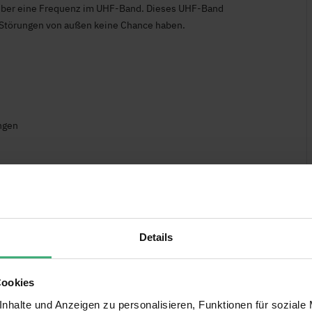
 über eine Frequenz im UHF-Band. Dieses UHF-Band
r Störungen von außen keine Chance haben.
ngen
ion)
Details
Cookies
nhalte und Anzeigen zu personalisieren, Funktionen für soziale