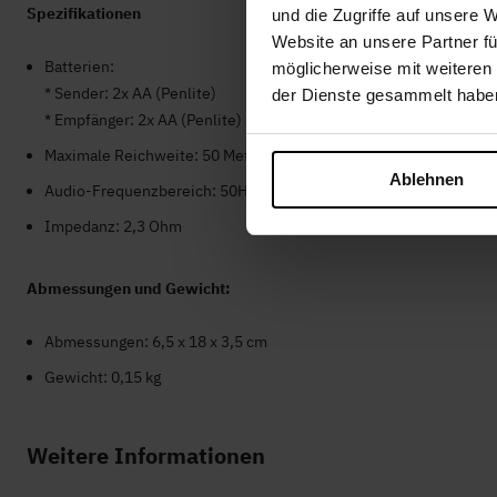
Spezifikationen
und die Zugriffe auf unsere 
Website an unsere Partner fü
Batterien:
möglicherweise mit weiteren
* Sender: 2x AA (Penlite)
der Dienste gesammelt habe
* Empfänger: 2x AA (Penlite)
Maximale Reichweite: 50 Meter
Ablehnen
Audio-Frequenzbereich: 50Hz - 18kHz
Impedanz: 2,3 Ohm
Abmessungen und Gewicht:
Abmessungen: 6,5 x 18 x 3,5 cm
Gewicht: 0,15 kg
Weitere Informationen