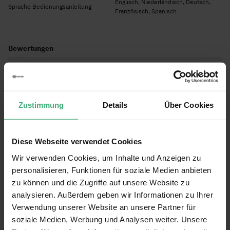
Englisch, Niederländisch, Deutsch,
Sprache Bedienungsanleitung
Französisch, Spanisch
Bewertungen
Bewertung:
10
/10
(2)
Zustimmung
Details
Über Cookies
Bewertung schreiben
Einfach und effektiv zu installieren
Diese Webseite verwendet Cookies
Bewertung von
Gerard Laks
am
21.02.24
100%
Verifizierter Käufer
Wir verwenden Cookies, um Inhalte und Anzeigen zu
Einfach und effektiv zu installieren
personalisieren, Funktionen für soziale Medien anbieten
Geschrieben für
Power Dynamics SKIRT100 Aluminium-
zu können und die Zugriffe auf unsere Website zu
Abrollprofil + Klettverschluss 97 cm
analysieren. Außerdem geben wir Informationen zu Ihrer
Verwendung unserer Website an unsere Partner für
soziale Medien, Werbung und Analysen weiter. Unsere
Super praktisch und straffe Afroprofile