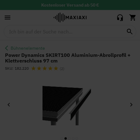
SKIRT100
Aluminium-
Kostenloser
Versand ab 50 €
31,95 €
29,00 €
Abrollprofil +
30 Tage Widerrufsrecht mit
kostenloser
Rücksendung
Klettverschluss
Tiefstpreisgarantie
97 cm
Bühnenelemente
Power Dynamics SKIRT100 Aluminium-Abrollprofil +
Klettverschluss 97 cm
Bewertung:
SKU
182.220
(2)
Zum
Ende
der
Bildgalerie
springen
Zum