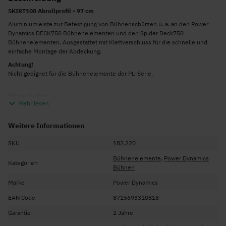
SKIRT100 Abrollprofil - 97 cm
Aluminiumleiste zur Befestigung von Bühnenschürzen u. a. an den Power
Dynamics DECK750 Bühnenelementen und den Spider Deck750
Bühnenelementen. Ausgestattet mit Klettverschluss für die schnelle und
einfache Montage der Abdeckung.
Achtung!
Nicht geeignet für die Bühnenelemente der PL-Serie.
Eigenschaften
Mehr lesen
Abmessung: 970 x 57 x 14 mm
Gewicht: 0,8 kg
Weitere Informationen
Material: Aluminium
SKU
182.220
Farbe: Silber
Bühnenelemente
,
Power Dynamics
Ausgestattet mit Klettverschluss
Kategorien
Bühnen
Marke
Power Dynamics
EAN Code
8715693310818
Garantie
2 Jahre