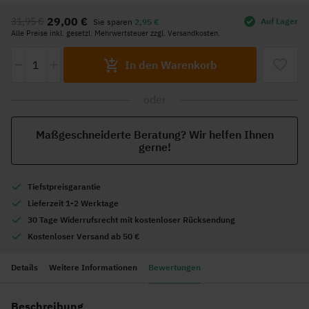
Anfang
29,00 €
31,95 €
Auf Lager
Sie sparen
2,95 €
der
Alle Preise inkl. gesetzl. Mehrwertsteuer zzgl. Versandkosten.
Bildgalerie
-
+
springen
In den Warenkorb
oder
Maßgeschneiderte Beratung? Wir helfen Ihnen
gerne!
Tiefstpreisgarantie
Lieferzeit 1-2 Werktage
30 Tage Widerrufsrecht mit kostenloser Rücksendung
Kostenloser Versand ab 50 €
Details
Weitere Informationen
Bewertungen
Beschreibung