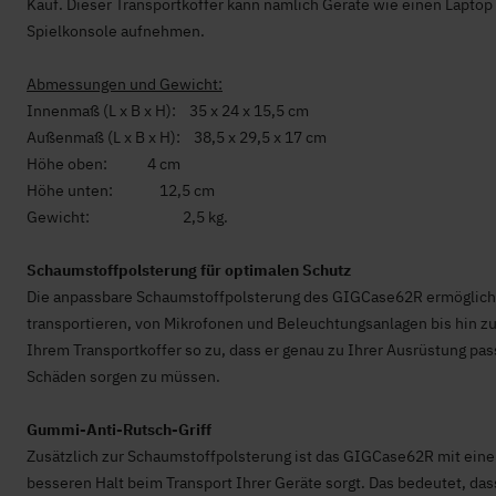
Kauf. Dieser Transportkoffer kann nämlich Geräte wie einen Lapto
Spielkonsole aufnehmen.
Abmessungen und Gewicht:
Innenmaß (L x B x H): 35 x 24 x 15,5 cm
Außenmaß (L x B x H): 38,5 x 29,5 x 17 cm
Höhe oben: 4 cm
Höhe unten: 12,5 cm
Gewicht: 2,5 kg.
Schaumstoffpolsterung für optimalen Schutz
Die anpassbare Schaumstoffpolsterung des GIGCase62R ermöglicht 
transportieren, von Mikrofonen und Beleuchtungsanlagen bis hin z
Ihrem Transportkoffer so zu, dass er genau zu Ihrer Ausrüstung pas
Schäden sorgen zu müssen.
Gummi-Anti-Rutsch-Griff
Zusätzlich zur Schaumstoffpolsterung ist das GIGCase62R mit eine
besseren Halt beim Transport Ihrer Geräte sorgt. Das bedeutet, da