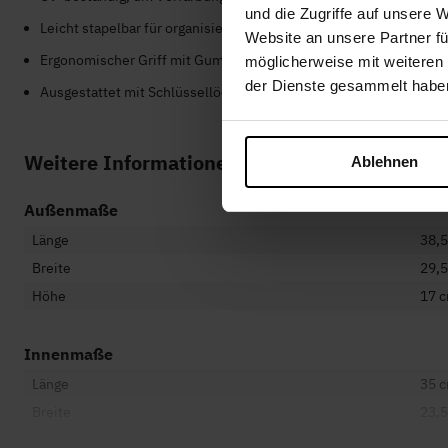
und die Zugriffe auf unsere 
Leicht stapelbar für organisierte Lagerung
Website an unsere Partner fü
Ergonomischer Griff mit Gummigriff für bequemen Transport
möglicherweise mit weiteren
der Dienste gesammelt habe
Ausgestattet mit Schlüssellöchern zum Abschließen des Koffers 
Weitere Informationen
Ablehnen
Außenmaße
Länge
38,
Breite
29,
Höhe
17 
Innenmaße
Länge
35 
Breite
23,
Höhe
14 