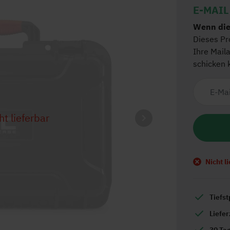
ht lieferbar
Nicht l
Tiefst
Liefe