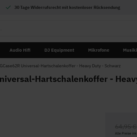
30 Tage Widerrufsrecht mit
kostenloser
Rücksendung
Audio Hifi
DJ Equipment
Mikrofone
Musik
Case62R Universal-Hartschalenkoffer - Heavy Duty - Schwarz
versal-Hartschalenkoffer - Heavy
64,95 €
Alle Preise in