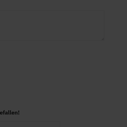
hre
isch, Niederländisch, Deutsch, Französisch, Spanisch
efallen!