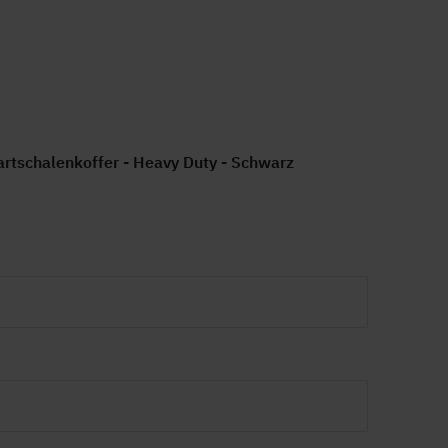
kg
propylen
warz
tschalenkoffer - Heavy Duty - Schwarz
 case
ersal
ossösen, Luftdruckventil
er Dynamics
.886
5693340822