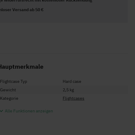
ge Widerrufsrecht mit kostenloser Rücksendung
nloser Versand ab 50 €
Hauptmerkmale
Flightcase Typ
Hard case
Gewicht
2,5 kg
Kategorie
Flightcases
Alle Funktionen anzeigen