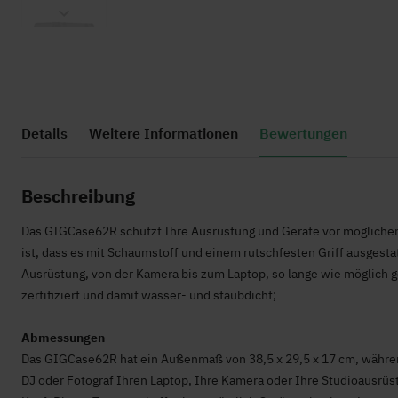
Zum
Anfang
Details
Weitere Informationen
Bewertungen
der
Bildgalerie
springen
Beschreibung
Das GIGCase62R schützt Ihre Ausrüstung und Geräte vor mögliche
ist, dass es mit Schaumstoff und einem rutschfesten Griff ausgestat
Ausrüstung, von der Kamera bis zum Laptop, so lange wie möglich
zertifiziert und damit wasser- und staubdicht;
Abmessungen
Das GIGCase62R hat ein Außenmaß von 38,5 x 29,5 x 17 cm, währen
DJ oder Fotograf Ihren Laptop, Ihre Kamera oder Ihre Studioausr