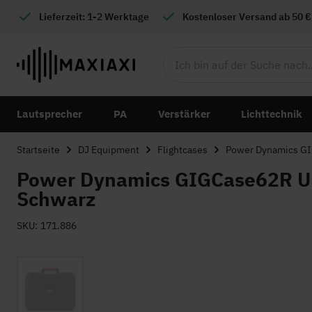
Lieferzeit: 1-2 Werktage
Kostenloser
Versand ab 50 €
Lautsprecher
PA
Verstärker
Lichttechnik
Startseite
DJ Equipment
Flightcases
Power Dynamics GIG
Power Dynamics GIGCase62R Uni
Schwarz
SKU
171.886
Zum
Ende
der