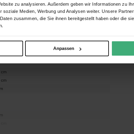
Website zu analysieren. Außerdem geben wir Informationen zu I
r soziale Medien, Werbung und Analysen weiter. Unsere Partner
 Daten zusammen, die Sie ihnen bereitgestellt haben oder die s
n.
(Schloss nicht enthalten)
Anpassen
5 cm
5 cm
cm
cm
5 cm
cm