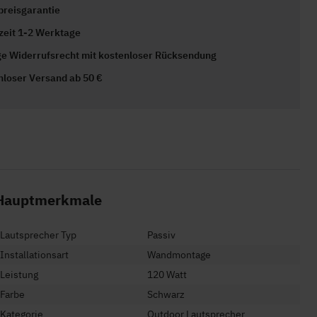
preisgarantie
rzeit 1-2 Werktage
ge Widerrufsrecht mit kostenloser Rücksendung
nloser Versand ab 50 €
Hauptmerkmale
Lautsprecher Typ
Passiv
Installationsart
Wandmontage
Leistung
120 Watt
Farbe
Schwarz
Kategorie
Outdoor Lautsprecher