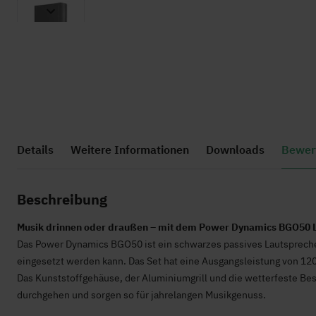
Zum
Anfang
der
Bildgalerie
springen
Details
Weitere Informationen
Downloads
Bewer
Beschreibung
Musik drinnen oder draußen – mit dem Power Dynamics BGO50 
Das Power Dynamics BGO50 ist ein schwarzes passives Lautspreche
eingesetzt werden kann. Das Set hat eine Ausgangsleistung von 120
Das Kunststoffgehäuse, der Aluminiumgrill und die wetterfeste Be
durchgehen und sorgen so für jahrelangen Musikgenuss.