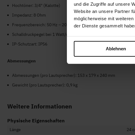
und die Zugriffe auf unsere 
Hochtöner: 3/4" (Kalotte)
Website an unsere Partner fü
Impedanz: 8 Ohm
möglicherweise mit weiteren
Frequenzbereich: 50 Hz – 20 kHz
der Dienste gesammelt habe
Schalldruckpegel bei 1 Watt/m: 88 dB
IP-Schutzart: IP56
Ablehnen
Abmessungen
Abmessungen (pro Lautsprecher): 153 x 179 x 240 mm
Gewicht (pro Lautsprecher): 0,9 kg
Weitere Informationen
Physische Eigenschaften
Länge
24 