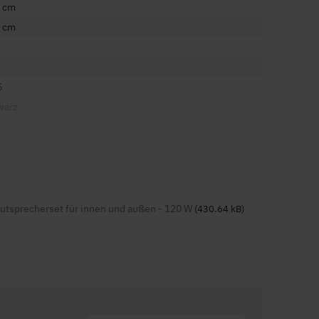
9 cm
3 cm
5
warz
n
 Bluetooth
tsprecherset für innen und außen - 120 W
n
(430.64 kB)
iv
 Watt
ll / 13cm