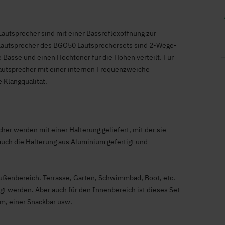
Lautsprecher sind mit einer Bassreflexöffnung zur
 Lautsprecher des BGO50 Lautsprechersets sind 2-Wege-
die Bässe und einen Hochtöner für die Höhen verteilt. Für
Lautsprecher mit einer internen Frequenzweiche
 Klangqualität.
er werden mit einer Halterung geliefert, mit der sie
auch die Halterung aus Aluminium gefertigt und
Außenbereich. Terrasse, Garten, Schwimmbad, Boot, etc.
t werden. Aber auch für den Innenbereich ist dieses Set
um, einer Snackbar usw.
+