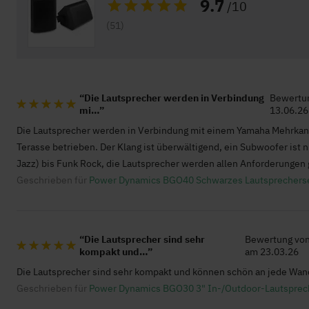
9.7
/10
Höchstfrequenz
20.
Bewertung:
(51)
Strom-Stecker Typ
NA
Weitere Eigenschaften
Marke
Pow
Die Lautsprecher werden in Verbindung
Bewertu
mi…
13.06.26
SKU
100
100%
Die Lautsprecher werden in Verbindung mit einem Yamaha Mehrkanal
EAN Code
871
Terasse betrieben. Der Klang ist überwältigend, ein Subwoofer ist n
Garantie
2 Ja
Jazz) bis Funk Rock, die Lautsprecher werden allen Anforderungen 
Sprache Bedienungsanleitung
Engl
Geschrieben für
Power Dynamics BGO40 Schwarzes Lautsprecherset
Die Lautsprecher sind sehr
Bewertung vo
kompakt und…
am
23.03.26
100%
Die Lautsprecher sind sehr kompakt und können schön an jede Wan
Geschrieben für
Power Dynamics BGO30 3" In-/Outdoor-Lautsprech