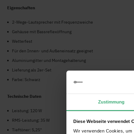
Eigenschaften
2-Wege-Lautsprecher mit Frequenzweiche
Gehäuse mit Bassreflexöffnung
Wetterfest
Für den Innen- und Außeneinsatz geeignet
Aluminiumgitter und Montagehalterung
Lieferung als 2er-Set
Farbe: Schwarz
Technische Daten
Zustimmung
Leistung: 120 W
RMS-Leistung: 35 W
Diese Webseite verwendet 
Tieftöner: 5,25"
Wir verwenden Cookies, um I