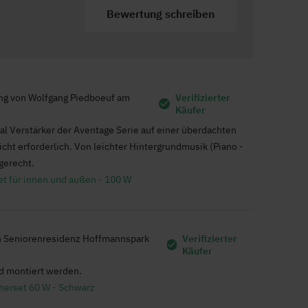
000 Hz
Bewertung schreiben
er Dynamics
ng von
Wolfgang Piedboeuf
am
Verifizierter
Käufer
.052
 Verstärker der Aventage Serie auf einer überdachten
5693307030
icht erforderlich. Von leichter Hintergrundmusik (Piano -
hre
gerecht.
isch, Niederländisch, Deutsch, Französisch, Spanisch
 für innen und außen - 100 W
n
Seniorenresidenz Hoffmannspark
Verifizierter
Käufer
d montiert werden.
erset 60 W - Schwarz