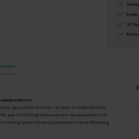
Tiefst
Liefe
30 Ta
Koste
tungen
Lautsprecherset
rset, das sowohl im Innen- als auch im Außenbereich
 W, was für Hintergrundmusik mehr als ausreichend ist.
schichtung lassen diesen Lautsprechern keine Witterung