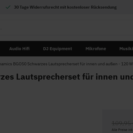
30 Tage Widerrufsrecht mit
kostenloser
Rücksendung
Audio Hifi
DJ Equipment
Mikrofone
Musik
amics BGO50 Schwarzes Lautsprecherset für innen und außen - 120 W
es Lautsprecherset für innen un
109,95
Alle Preise in