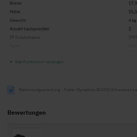
Breite
17,
Höhe
15,
Gewicht
4 kg
Anzahl Lautsprecher
2
IP Schutzklasse
IPX
Farbe
Sch
Alle Funktionen anzeigen
Wiedergabeoptionen
Bluetooth
Nei
Bluetooth Version
Kein
Bedienungsanleitung - Power Dynamics BGO50 Schwarzes Lau
Inklusive Fernbedienung
Nei
Technische Eigenschaften
Bewertungen
Lautsprecher Typ
Pass
Leistung
120
Woofer Größe
5 Zo