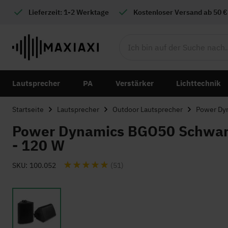
Lieferzeit: 1-2 Werktage
Kostenloser
Versand ab 50 €
Lautsprecher
PA
Verstärker
Lichttechnik
Startseite
Lautsprecher
Outdoor Lautsprecher
Power Dyn
Power Dynamics BGO50 Schwarz
- 120 W
Bewertung:
SKU
100.052
(51)
Zum
Ende
der