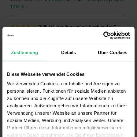
12 Meter
Fühlt sich solide und professionell an
Bewertung von
Hilbert Huizinga
am
29.01.26
100%
Verifizierter Käufer
Fühlt sich solide und professionell an
Zustimmung
Details
Über Cookies
Geschrieben für
PD Connex XLR - XLR-Verlängerungskabel
1,5 Meter
Diese Webseite verwendet Cookies
Mehr Bewertungen
Wir verwenden Cookies, um Inhalte und Anzeigen zu
personalisieren, Funktionen für soziale Medien anbieten
Sie bewerten:
zu können und die Zugriffe auf unsere Website zu
PD Connex XLR - XLR-Verlängerungskabel 3 Meter
analysieren. Außerdem geben wir Informationen zu Ihrer
Verwendung unserer Website an unsere Partner für
soziale Medien, Werbung und Analysen weiter. Unsere
Gesamtbewertung
Partner führen diese Informationen möglicherweise mit
1
2
3
4
5
Benutzername
weiteren Daten zusammen, die Sie ihnen bereitgestellt