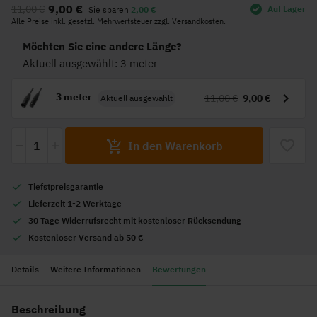
9,00 €
11,00 €
Auf Lager
Sie sparen
2,00 €
der
Alle Preise inkl. gesetzl. Mehrwertsteuer zzgl. Versandkosten.
Bildgalerie
springen
Möchten Sie eine andere Länge?
Aktuell ausgewählt: 3 meter
3 meter
11,00 €
9,00 €
Aktuell ausgewählt
-
+
In den Warenkorb
Tiefstpreisgarantie
Lieferzeit 1-2 Werktage
30 Tage Widerrufsrecht mit kostenloser Rücksendung
Kostenloser Versand ab 50 €
Details
Weitere Informationen
Bewertungen
Beschreibung