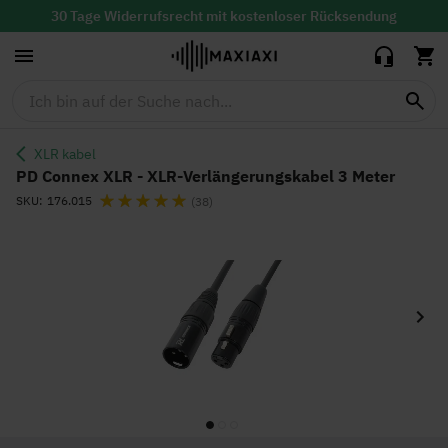
Verlängerungskabel
3 Meter
30 Tage Widerrufsrecht mit
kostenloser
Rücksendung
Lieferzeit: 1-2 Werktage
XLR kabel
PD Connex XLR - XLR-Verlängerungskabel 3 Meter
Bewertung:
SKU
176.015
(38)
Zum
Ende
der
Bildgalerie
springen
Zum
Anfang