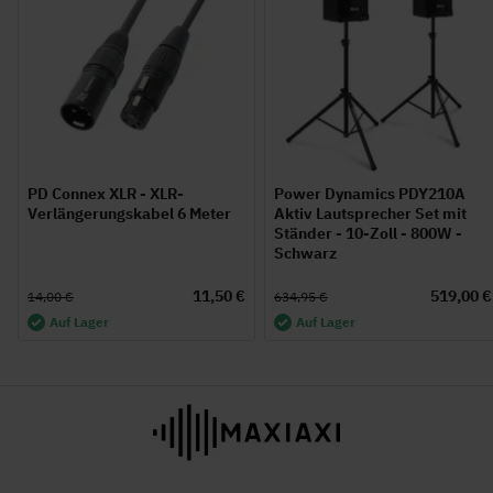
PD Connex XLR - XLR-
Power Dynamics PDY210A
Verlängerungskabel 6 Meter
Aktiv Lautsprecher Set mit
Ständer - 10-Zoll - 800W -
Schwarz
11,50 €
519,00 €
14,00 €
634,95 €
Auf Lager
Auf Lager