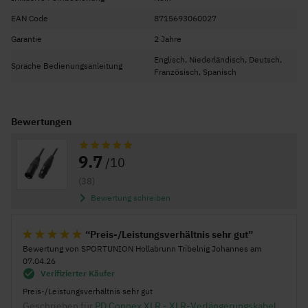
Kabelschirmung 85 x 0,1 mm (spiralförmig)
EAN Code
8715693060027
Innenader 2x 28 x 0,1 mm
Garantie
2 Jahre
Englisch, Niederländisch, Deutsch,
Sprache Bedienungsanleitung
Französisch, Spanisch
Bewertungen
Bewertung:
9.7
/10
(38)
Bewertung schreiben
Preis-/Leistungsverhältnis sehr gut
Bewertung von
SPORTUNION Hollabrunn Tribelnig Johannes
am
100%
07.04.26
Verifizierter Käufer
Preis-/Leistungsverhältnis sehr gut
Geschrieben für
PD Connex XLR - XLR-Verlängerungskabel