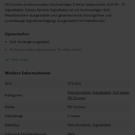
PD Connex professionelles hochwertiges 3 Meter balanciertes XLR (M - F)
Signalkabel. Dieses flexible Signalkabel ist mit hochwertigen XLR-
Metallsteckern ausgestattet und garantiert eine störungsfreie und
zuverlässige Signalübertragung. Ausgestattet mit Kabelbinder.
Eigenschaften
XLR-Verlängerungskabel
Professionelles balanciertes, flexibles Kabel
XLR-Stecker und XLR-Buchse Stecker
Mehr lesen
Mit hochwertigen XLR-Metallanschlüssen versehen
Weitere Informationen
Geräuscharmes Kabel mit einzeln geschirmten Adern
Ausgestattet mit Farbcodierung
SKU
176.015
Inkl. Kabelbinder
Mikrofonkabel
,
Signalkabel
,
XLR kabel
,
Kategorien
Verschiedene Längen erhältlich
PD Connex
Marke
PD Connex
Technische Daten
Kabellänge
3 meter
Stecker XLR-Stecker / XLR-Buchse
Kabeltyp
Mikrofonkabel, Signalkabel
Kabellänge 3 Meter
Außendurchmesser 6 mm
Inklusive Fernbedienung
Nein