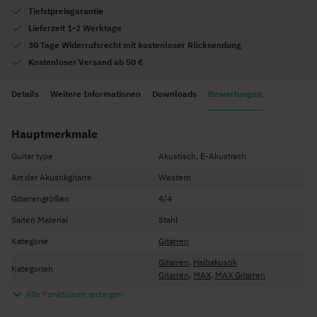
Tiefstpreisgarantie
Lieferzeit 1-2 Werktage
30 Tage Widerrufsrecht mit kostenloser Rücksendung
Kostenloser Versand ab 50 €
Details
Weitere Informationen
Downloads
Bewertungen
Hauptmerkmale
Guitar type
Akustisch, E-Akustisch
Art der Akustikgitarre
Western
Gitarrengrößen
4/4
Saiten Material
Stahl
Kategorie
Gitarren
Gitarren
,
Halbakustik
Kategorien
Gitarren
,
MAX
,
MAX Gitarren
Alle Funktionen anzeigen