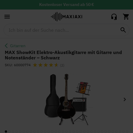
Akustikgitarre
mit Gitarre
30 Tage Widerrufsrecht mit
kostenloser
Rücksendung
217,84 €
174,90 €
und
Tiefstpreisgarantie
Notenständer
– Schwarz
Gitarren
MAX ShowKit Elektro-Akustikgitarre mit Gitarre und
Notenständer – Schwarz
Bewertung:
SKU
60000774
(2)
Zum
Ende
der
Bildgalerie
springen
Zum