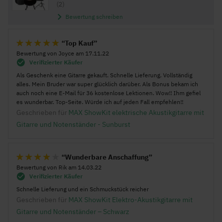
(2)
Bewertung schreiben
Top Kauf
Bewertung von
Joyce
am
17.11.22
100%
Verifizierter Käufer
Als Geschenk eine Gitarre gekauft. Schnelle Lieferung. Vollständig
alles. Mein Bruder war super glücklich darüber. Als Bonus bekam ich
auch noch eine E-Mail für 36 kostenlose Lektionen. Wow!! Ihm gefiel
es wunderbar. Top-Seite. Würde ich auf jeden Fall empfehlen!!
Geschrieben für
MAX ShowKit elektrische Akustikgitarre mit
Gitarre und Notenständer - Sunburst
Wunderbare Anschaffung
Bewertung von
Rik
am
14.03.22
80%
Verifizierter Käufer
Schnelle Lieferung und ein Schmuckstück reicher
Geschrieben für
MAX ShowKit Elektro-Akustikgitarre mit
Gitarre und Notenständer – Schwarz