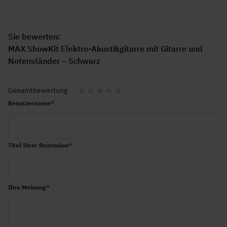
Sie bewerten:
MAX ShowKit Elektro-Akustikgitarre mit Gitarre und
Notenständer – Schwarz
Gesamtbewertung
1
2
3
4
5
Benutzername
star
stars
stars
stars
stars
Titel Ihrer Rezension
Ihre Meinung