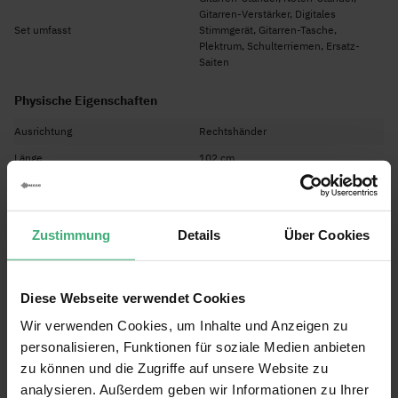
Gitarren-Verstärker, Digitales
Farbe der Gitarre: Schwarz
Set umfasst
Stimmgerät, Gitarren-Tasche,
Anzahl der Saiten: 6
Plektrum, Schulterriemen, Ersatz-
Saiten
Anzahl der Bünde: 21
Korpusmaterial: Lindenholz
Physische Eigenschaften
Halsmaterial: Ahorn
Ausrichtung
Rechtshänder
Abmessungen und Gewicht
Abmessungen der Gitarre: 1020 x 390 x 115 mm
Länge
102 cm
Gewicht der Gitarre: 1,9 kg
Breite
39 cm
Höhe
11,5 cm
Zustimmung
Details
Über Cookies
Gewicht in Kg
11,2
Weitere Eigenschaften
Diese Webseite verwendet Cookies
Kategorie
Gitarren
Wir verwenden Cookies, um Inhalte und Anzeigen zu
Marke
MAX
personalisieren, Funktionen für soziale Medien anbieten
SKU
60000774
zu können und die Zugriffe auf unsere Website zu
EAN Code
8720105707704
analysieren. Außerdem geben wir Informationen zu Ihrer
Alle Funktionen anzeigen