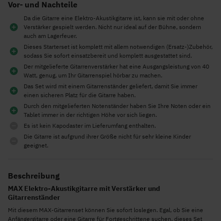
Vor- und Nachteile
Da die Gitarre eine Elektro-Akustikgitarre ist, kann sie mit oder ohne
Verstärker gespielt werden. Nicht nur ideal auf der Bühne, sondern
auch am Lagerfeuer.
Dieses Starterset ist komplett mit allem notwendigen (Ersatz-)Zubehör,
sodass Sie sofort einsatzbereit und komplett ausgestattet sind.
Der mitgelieferte Gitarrenverstärker hat eine Ausgangsleistung von 40
Watt, genug, um Ihr Gitarrenspiel hörbar zu machen.
Das Set wird mit einem Gitarrenständer geliefert, damit Sie immer
einen sicheren Platz für die Gitarre haben.
Durch den mitgelieferten Notenständer haben Sie Ihre Noten oder ein
Tablet immer in der richtigen Höhe vor sich liegen.
Es ist kein Kapodaster im Lieferumfang enthalten.
Die Gitarre ist aufgrund ihrer Größe nicht für sehr kleine Kinder
geeignet.
Beschreibung
MAX Elektro-Akustikgitarre mit Verstärker und
Gitarrenständer
Mit diesem MAX-Gitarrenset können Sie sofort loslegen. Egal, ob Sie eine
Anfängergitarre oder eine Gitarre für Fortgeschrittene suchen, dieses Set