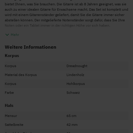
bietet Ihnen, was Sie brauchen. Die Gitarre ist ab 8 Jahren geeignet, was sie
auch zu einer idealen Gitarre für Erwachsene macht. Das Set ist komplett und
wird mit einem Gitarrenständer geliefert, damit Sie die Gitarre immer sicher
abstellen können. Der mitgelieferte Notenständer sorgt dafür, dass Sie Ihre
Noten oder ein Tablet immer in der richtigen Höhe vor sich haben.
Gitarre
Mehr
Diese Elektro-Akustikgitarre mit ihrer schwarzen Farbe ist eine sogenannte
Westerngitarre. In fast allen modernen Musikstilen finden Sie dieses Modell
Weitere Informationen
mit Stahlsaiten. Die Westerngitarre eignet sich sowohl für Anfänger als auch
Korpus
für professionelle Gitarristen und wird u. a. oft als Begleitinstrument für
Gesang eingesetzt. Da es sich bei diesem Modell um eine Elektro-
Korpus
Dreadnought
Akustikgitarre handelt, können Sie sie ohne und mit einem Verstärker
spielen. Auf diese Weise können Sie den Klang durch den Gitarrenverstärker
Material des Korpus
Lindenholz
leicht verstärken, aber da der Klang auch ohne Verstärker vorhanden ist,
können Sie das Instrument überall spielen. Diese Gitarre kann am Lagerfeuer
Korpus
Hohlkorpus
oder auf der Bühne eingesetzt werden.
Farbe
Schwarz
Der Korpus der Gitarre ist aus Lindenholz gefertigt. Der Hals dieser Gitarre ist
aus einer anderen Holzart, Ahorn, hergestellt. Mit ihren verchromten
Hals
Stimmmechaniken ist diese Gitarre auch eine schön anzusehende Gitarre
zum Vorzeigen!
Mensur
65 cm
Zubehör
Sattelbreite
42 mm
Natürlich fehlt es diesem Set an praktisch nichts. Natürlich ist ein