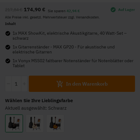
Anfang
174,90 €
217,84 €
Auf Lager
der
Sie sparen
42,94 €
Alle Preise inkl. gesetzl. Mehrwertsteuer zzgl. Versandkosten.
Bildgalerie
Inhalt
springen
1x MAX ShowKit, elektrische Akustikgitarre, 40 Watt-Set –
schwarz
1x Gitarrenständer - MAX GP20 - Für akustische und
elektrische Gitarren
1x Vonyx MSS02 faltbarer Notenständer für Notenblätter oder
Tablet
-
+
In den Warenkorb
Wählen Sie Ihre Lieblingsfarbe
Aktuell ausgewählt: Schwarz