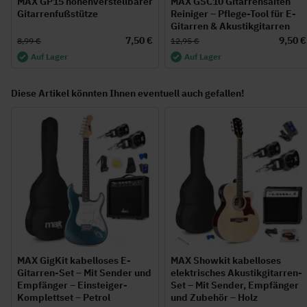
MAX GP15 höhenverstellbarer
MAX GSC10 Gitarrensaiten
Gitarrenfußstütze
Reiniger – Pflege-Tool für E-
Gitarren & Akustikgitarren
7,50 €
9,50 €
8,99 €
12,95 €
Auf Lager
Auf Lager
Diese Artikel könnten Ihnen eventuell auch gefallen!
MAX GigKit kabelloses E-
MAX Showkit kabelloses
Gitarren-Set – Mit Sender und
elektrisches Akustikgitarren-
Empfänger – Einsteiger-
Set – Mit Sender, Empfänger
Komplettset – Petrol
und Zubehör – Holz