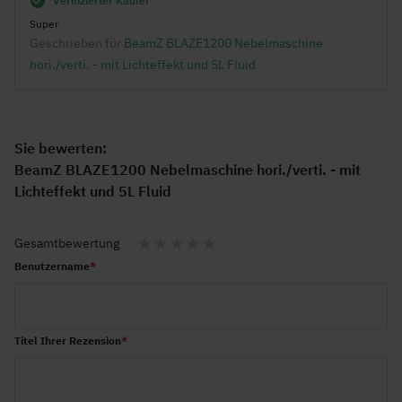
Verifizierter Käufer
Super
Geschrieben für
BeamZ BLAZE1200 Nebelmaschine
hori./verti. - mit Lichteffekt und 5L Fluid
Sie bewerten:
BeamZ BLAZE1200 Nebelmaschine hori./verti. - mit
Lichteffekt und 5L Fluid
Gesamtbewertung
1
2
3
4
5
Benutzername
star
stars
stars
stars
stars
Titel Ihrer Rezension