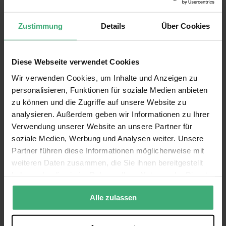
Strom-Stecker Typ
Powercon 20A Stromkabel 3c
Zustimmung
Details
Über Cookies
Allgemeine Eigenschaften
Zubehör
Fernbedienung, Stromkabel
Display
LCD
Diese Webseite verwendet Cookies
Inklusive Flüssigkeit
Ja
Wir verwenden Cookies, um Inhalte und Anzeigen zu
personalisieren, Funktionen für soziale Medien anbieten
Inklusive Flüssigkeit
Nebelfluid
zu können und die Zugriffe auf unsere Website zu
Inhalt
5 liter
analysieren. Außerdem geben wir Informationen zu Ihrer
Verwendung unserer Website an unsere Partner für
Weitere Eigenschaften
soziale Medien, Werbung und Analysen weiter. Unsere
Marke
BeamZ
Partner führen diese Informationen möglicherweise mit
Serie
Blaze
weiteren Daten zusammen, die Sie ihnen bereitgestellt
haben oder die sie im Rahmen Ihrer Nutzung der Dienste
SKU
60001271
gesammelt haben.
EAN Code
8720105712692
Alle Funktionen anzeigen
Alle zulassen
Garantie
2 Jahre
Artikel, die im Bundle enthalten sind
Englisch, Niederländisch, Deutsch,
Sprache Bedienungsanleitung