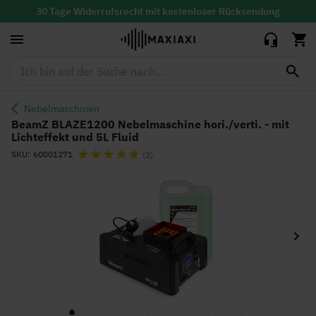
Nebelmaschine
253,94 €
209,00 €
hori./verti. -
30 Tage Widerrufsrecht mit
kostenloser
Rücksendung
mit Lichteffekt
Lieferzeit: 1-2 Werktage
und 5L Fluid
Nebelmaschinen
BeamZ BLAZE1200 Nebelmaschine hori./verti. - mit
Lichteffekt und 5L Fluid
Bewertung:
SKU
60001271
(2)
Zum
Ende
der
Bildgalerie
springen
Zum