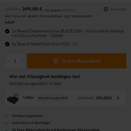
Anfang
209,00 €
253,94 €
Auf Lager
der
Sie sparen
44,94 €
Alle Preise inkl. gesetzl. Mehrwertsteuer zzgl. Versandkosten.
Bildgalerie
Inhalt
springen
1x BeamZ Nebelmaschine BLAZE1200 - Horizontal & Vertikal
mit LED Lichteffekt - 1200W
1x BeamZ Nebelfluid Grün ECO - 5 L
-
+
In den Warenkorb
Wie viel Flüssigkeit benötigen Sie?
Aktuell ausgewählt: 5 liter
5 liter
253,94 €
209,00 €
Aktuell ausgewählt
Tiefstpreisgarantie
Lieferzeit 1-2 Werktage
30 Tage Widerrufsrecht mit kostenloser Rücksendung